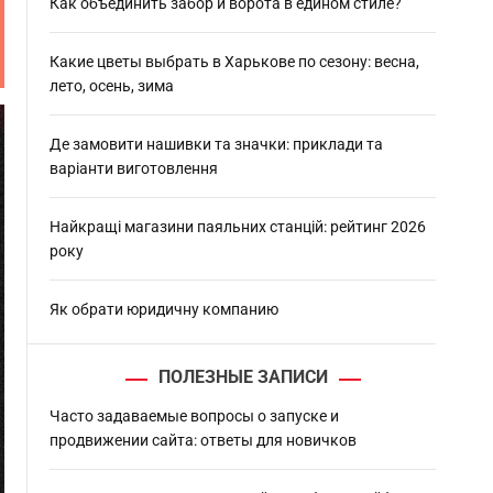
h
Как объединить забор и ворота в едином стиле?
Какие цветы выбрать в Харькове по сезону: весна,
лето, осень, зима
Де замовити нашивки та значки: приклади та
варіанти виготовлення
Найкращі магазини паяльних станцій: рейтинг 2026
року
Як обрати юридичну компанию
ПОЛЕЗНЫЕ ЗАПИСИ
Часто задаваемые вопросы о запуске и
продвижении сайта: ответы для новичков