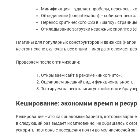
Минификация – удаляет пробелы, переносы, к
Объединение (concatenation) – собирает нескол
Перенос критического CSS в «шапку» страницы
Откладывание загрузки неважных скриптов (def
Плагины для популярных конструкторов и движков (наприме
не стоит слепо включать все опции – иногда это ломает в
Проверяем после оптимизации:
Открываем сайт в режиме «инкогнито».
Оцениваем внешний вид и функциональность.
Тестируем на нескольких устройствах и браузе
Кеширование: экономим время и ресу
Кеширование – это как знакомый бариста, который заранее
в следующий раз выдаёт их мгновенно, не обращаясь к сер
ускорить повторные посещения почти до молниеносной заг