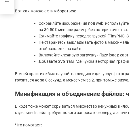
Вот как можно с этим бороться:
Сохраняйте изображения под web: используйт
на 30-50% меньше размер без потери качества.
Сжимайте графику перед загрузкой (TinyPNG, S
Не старайтесь выкладывать фото в максимальн
отображается на сайте.
Включайте «ленивую загрузку» (lazy load): кар
Добавьте SVG там, где нужна векторная график
В моей практике был случай: на лендинге для услуг фотогр
грузиться не за 8 секунд, а менее чем за 2, при том же виз
Минификация и объединение файлов: ч
В коде тоже может скрываться множество ненужных килоба
отдельный файл требует нового запроса к серверу, а значи
Что помогает: