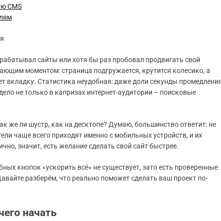
ую CMS
елям
мя
зрабатывал сайты или хотя бы раз пробовал продвигать свой
жающим моментом: страница подгружается, крутится колесико, а
ет вкладку. Статистика неудобная: даже доли секунды промедлени
 дело не только в капризах интернет-аудитории – поисковые
 так же ли шустр, как на десктопе? Думаю, большинство ответит: не
ли чаще всего приходят именно с мобильных устройств, и их
ично, значит, есть желание сделать свой сайт быстрее.
ных кнопок «ускорить всё» не существует, зато есть проверенные
авайте разберём, что реально поможет сделать ваш проект по-
чего начать