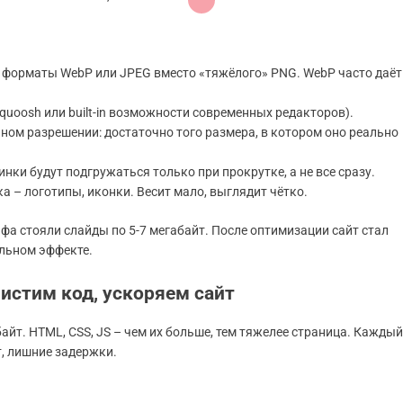
е форматы WebP или JPEG вместо «тяжёлого» PNG. WebP часто даёт
quoosh или built-in возможности современных редакторов).
ом разрешении: достаточно того размера, в котором оно реально
тинки будут подгружаться только при прокрутке, а не все сразу.
а – логотипы, иконки. Весит мало, выглядит чётко.
афа стояли слайды по 5-7 мегабайт. После оптимизации сайт стал
уальном эффекте.
истим код, ускоряем сайт
йт. HTML, CSS, JS – чем их больше, тем тяжелее страница. Каждый
т, лишние задержки.