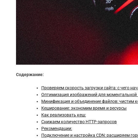
Содержание:
Проверяем скорость загрузки сайта: с чего на
Оптимизация изображений для моментальной 
Минификация и объединение файлов: чистим ко
Кеширование: экономим время и ресурсы
Как реализовать кеш:
Снижаем количество HTTP-запросов
Рекомендации:
Подключение и настройка CDN: расширяем го