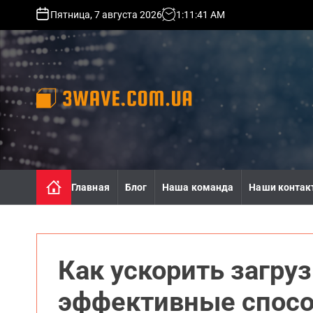
S
Пятница, 7 августа 2026
1
:
11
:
43
AM
k
i
p
t
o
c
o
3
n
w
t
a
e
v
n
e
Главная
Блог
Наша команда
Наши контак
t
.
c
o
m
.
Как ускорить загруз
u
a
эффективные спос