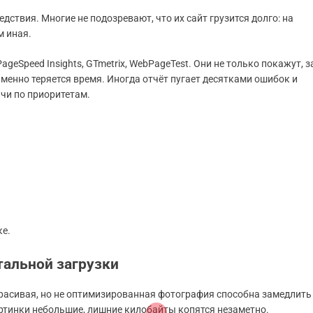
ствия. Многие не подозревают, что их сайт грузится долго: на
м иная.
geSpeed Insights, GTmetrix, WebPageTest. Они не только покажут, з
 именно теряется время. Иногда отчёт пугает десятками ошибок и
ачи по приоритетам.
ке.
альной загрузки
расивая, но не оптимизированная фотография способна замедлить
артинки небольшие, лишние килобайты копятся незаметно.