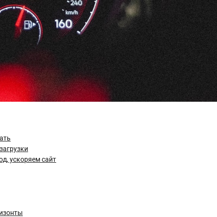
чать
загрузки
д, ускоряем сайт
ризонты