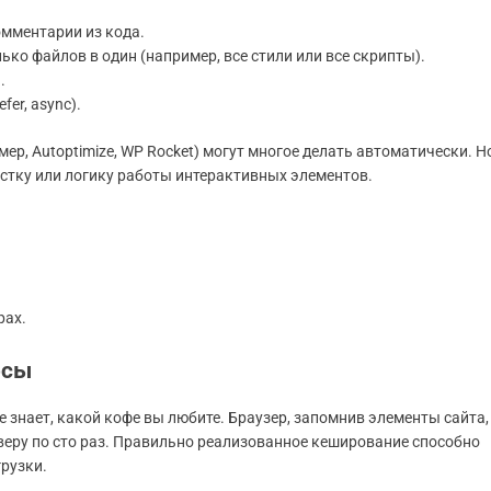
омментарии из кода.
ько файлов в один (например, все стили или все скрипты).
.
er, async).
р, Autoptimize, WP Rocket) могут многое делать автоматически. Н
ерстку или логику работы интерактивных элементов.
рах.
рсы
 знает, какой кофе вы любите. Браузер, запомнив элементы сайта,
веру по сто раз. Правильно реализованное кеширование способно
рузки.