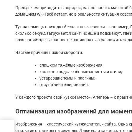
Прежде чем приводить в порядок, важно понять масштаб бед
домашнем Wi-Fi всё летает, но в реальности ситуация совсе
Тут на помощь приходят бесплатные сервисы – например, Pa
сколько секунд загружается сайт, но ещё и подскажут, где
пожеланий: здесь главное не паниковать, а разложить зад
Частые причины низкой скорости:
слишком тяжёлые изображения;
хаотично подключённые скрипты и стили;
устаревшие темы и плагины;
отсутствие кеширования.
У каждого проекта свой «узкое место». А теперь – к практи
Оптимизация изображений для момент
Изображения – классический «утяжелитель» сайта. Одна к
открытие страницы на секунды. Даже если кажется, что к
тинг