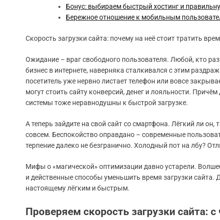
Бонус: выбираем быстрый хостинг и правильн
Бережное отношение к мобильным пользоват
Скорость загрузки сайта: почему на неё стоит тратить вре
Ожидание – враг свободного пользователя. Любой, кто ра
бизнес в интернете, наверняка сталкивался с этим раздра
посетитель уже нервно листает телефон или вовсе закрыва
могут стоить сайту конверсий, денег и лояльности. Причём
системы тоже неравнодушны к быстрой загрузке.
А теперь зайдите на свой сайт со смартфона. Лёгкий ли он,
совсем. Беспокойство оправдано – современные пользовате
терпение далеко не безгранично. Холодный пот на лбу? Отл
Мифы о «магической» оптимизации давно устарели. Волшеб
и действенные способы уменьшить время загрузки сайта. Д
настоящему лёгким и быстрым.
Проверяем скорость загрузки сайта: с 