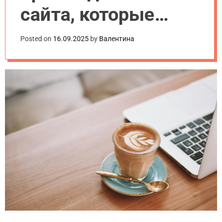
сайта, которые
мешают
Posted on
16.09.2025
by
Валентина
привлечению
трафика