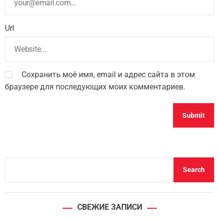
Url
Сохранить моё имя, email и адрес сайта в этом
браузере для последующих моих комментариев.
S
Search
e
a
r
СВЕЖИЕ ЗАПИСИ
c