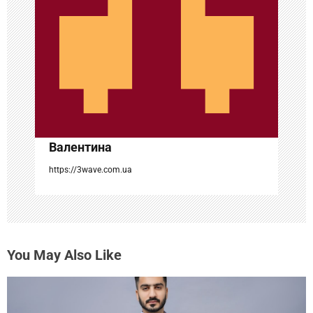
з
а
п
и
с
Валентина
я
https://3wave.com.ua
м
You May Also Like