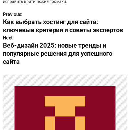
исправить критические промахи.
Previous:
Н
Как выбрать хостинг для сайта:
а
ключевые критерии и советы экспертов
в
Next:
Веб-дизайн 2025: новые тренды и
и
популярные решения для успешного
г
сайта
а
ц
и
я
п
о