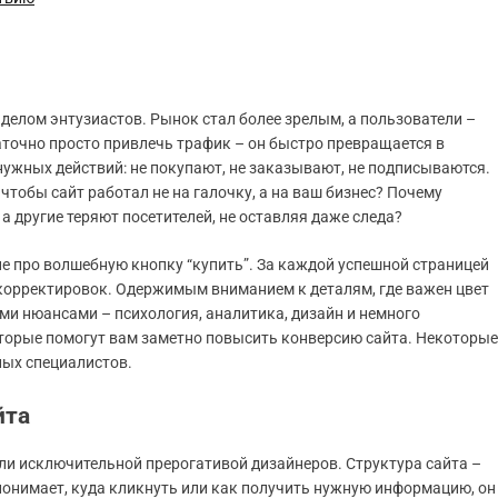
делом энтузиастов. Рынок стал более зрелым, а пользователи –
точно просто привлечь трафик – он быстро превращается в
нужных действий: не покупают, не заказывают, не подписываются.
чтобы сайт работал не на галочку, а на ваш бизнес? Почему
 другие теряют посетителей, не оставляя даже следа?
 не про волшебную кнопку “купить”. За каждой успешной страницей
, корректировок. Одержимым вниманием к деталям, где важен цвет
ми нюансами – психология, аналитика, дизайн и немного
оторые помогут вам заметно повысить конверсию сайта. Некоторые
лых специалистов.
йта
ли исключительной прерогативой дизайнеров. Структура сайта –
 понимает, куда кликнуть или как получить нужную информацию, он