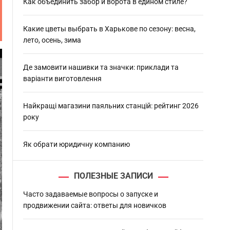
h
Как объединить забор и ворота в едином стиле?
Какие цветы выбрать в Харькове по сезону: весна,
лето, осень, зима
Де замовити нашивки та значки: приклади та
варіанти виготовлення
Найкращі магазини паяльних станцій: рейтинг 2026
року
Як обрати юридичну компанию
ПОЛЕЗНЫЕ ЗАПИСИ
Часто задаваемые вопросы о запуске и
продвижении сайта: ответы для новичков