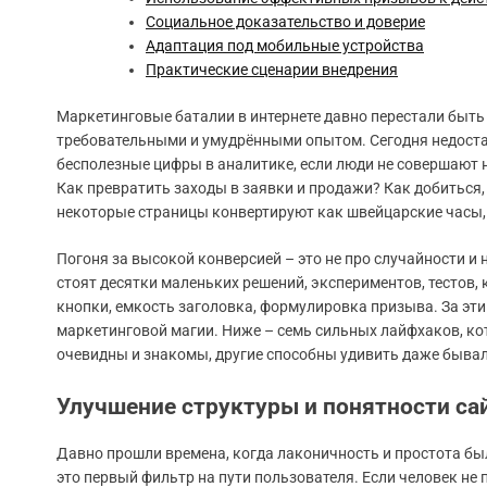
Социальное доказательство и доверие
Адаптация под мобильные устройства
Практические сценарии внедрения
Маркетинговые баталии в интернете давно перестали быть 
требовательными и умудрёнными опытом. Сегодня недоста
бесполезные цифры в аналитике, если люди не совершают 
Как превратить заходы в заявки и продажи? Как добиться, 
некоторые страницы конвертируют как швейцарские часы, а
Погоня за высокой конверсией – это не про случайности и
стоят десятки маленьких решений, экспериментов, тестов
кнопки, емкость заголовка, формулировка призыва. За эти
маркетинговой магии. Ниже – семь сильных лайфхаков, к
очевидны и знакомы, другие способны удивить даже быва
Улучшение структуры и понятности са
Давно прошли времена, когда лаконичность и простота бы
это первый фильтр на пути пользователя. Если человек не