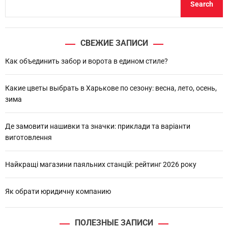
Search
e
a
r
СВЕЖИЕ ЗАПИСИ
c
h
Как объединить забор и ворота в едином стиле?
Какие цветы выбрать в Харькове по сезону: весна, лето, осень,
зима
Де замовити нашивки та значки: приклади та варіанти
виготовлення
Найкращі магазини паяльних станцій: рейтинг 2026 року
Як обрати юридичну компанию
ПОЛЕЗНЫЕ ЗАПИСИ