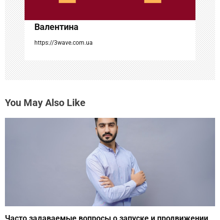
с
Валентина
я
https://3wave.com.ua
м
You May Also Like
Часто задаваемые вопросы о запуске и продвижении