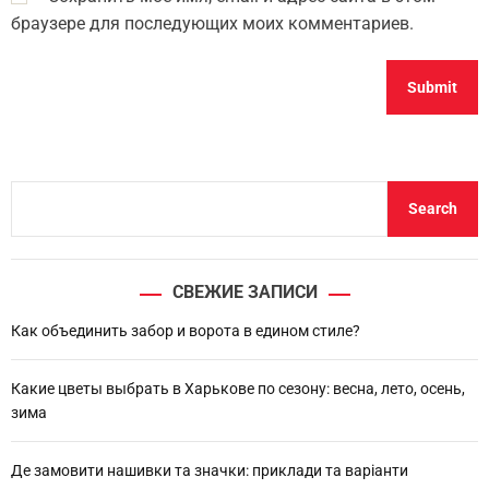
браузере для последующих моих комментариев.
S
Search
e
a
r
СВЕЖИЕ ЗАПИСИ
c
h
Как объединить забор и ворота в едином стиле?
Какие цветы выбрать в Харькове по сезону: весна, лето, осень,
зима
Де замовити нашивки та значки: приклади та варіанти