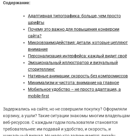
Содержание:
Адаптивная типографика: больше, чем просто
шрифты
Почему это важно для повышения конверсии
сайта?
Микровзаимодействия: детали, которые цепляют
внимание
Персонализация интерфейса: каждый видит своё
Эмоциональный иллюстратор и визуальный
сторителлинг
Нативные анимации: скорость без компромиссов
Минимализм и чистота: внимание на главное
Мобильное удобство – не просто адаптация, а
mobile-first
Задержались на сайте, но не совершили покупку? Оформляли
корзину, а ушли? Такие ситуации знакомы многим владельцам
веб-ресурсов. С каждым годом пользователи становятся
требовательнее: им подавай и удобство, и скорость, и
уникальный визуал. Но мало кто задумывается: дизайн