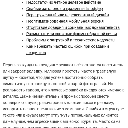
Недостаточно чёткое целевое действие
Слабый заголовок и «размытый» оффер
Перегруженный или нерелевантный дизайн
Неоптимизированная мобильная версия
Отсутствие доверия и социальных доказательств
Размытые или сложные формы обратной связи
Проблемы с загрузкой и технические недочёты
Как избежать частых ошибок при создании
лендингов
Первые секунды на лендинге решают всё: останется посетитель
или закроет вкладку. Иллюзия простоты часто играет злую
шутку – кажется, что для успеха достаточно собрать
симпатичную страницу с кнопкой и парой фотографий. Но
реальность такова, что ключевые ошибки внедряются именно в
деталях. Даже незначительный промах способен свести
конверсию к нулю, разочаровать вложившихся в рекламу,
испортить первое впечатление о компании. Ошибки в структуре,
тексте или визуале могут отпугнуть потенциальных клиентов
даже лучше, чем агрессивный баннер-конкурента. Часто сама
команда годами удивляется: почему результат далёк от