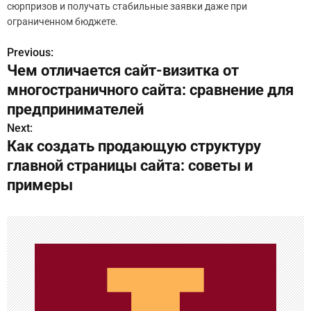
сюрпризов и получать стабильные заявки даже при
ограниченном бюджете.
Previous:
Н
Чем отличается сайт-визитка от
а
многостраничного сайта: сравнение для
в
предпринимателей
Next:
и
Как создать продающую структуру
г
главной страницы сайта: советы и
примеры
а
ц
и
я
п