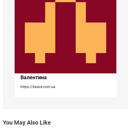
о
з
а
п
и
с
я
Валентина
м
https://3wave.com.ua
You May Also Like