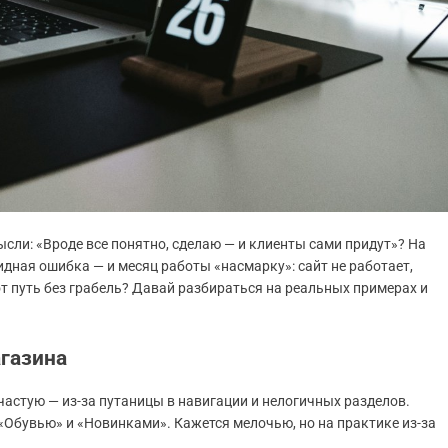
сли: «Вроде все понятно, сделаю — и клиенты сами придут»? На
идная ошибка — и месяц работы «насмарку»: сайт не работает,
т путь без грабель? Давай разбираться на реальных примерах и
газина
частую — из-за путаницы в навигации и нелогичных разделов.
«Обувью» и «Новинками». Кажется мелочью, но на практике из-за