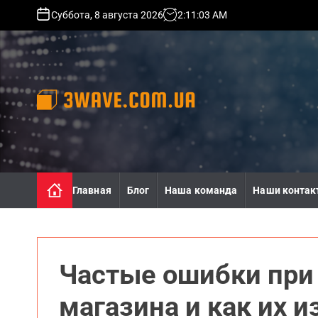
S
Суббота, 8 августа 2026
2
:
11
:
05
AM
k
i
p
t
o
c
o
3
n
w
t
a
e
v
n
e
Главная
Блог
Наша команда
Наши контак
t
.
c
o
m
.
Частые ошибки при 
u
a
магазина и как их 