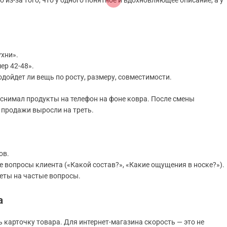
из-за того, что у одного понятное и вдохновляющее описание, а у
ухни».
ер 42-48».
одойдет ли вещь по росту, размеру, совместимости.
 снимал продукты на телефон на фоне ковра. После смены
 продажи выросли на треть.
ов.
 вопросы клиента («Какой состав?», «Какие ощущения в носке?»).
еты на частые вопросы.
а
 карточку товара. Для интернет-магазина скорость — это не