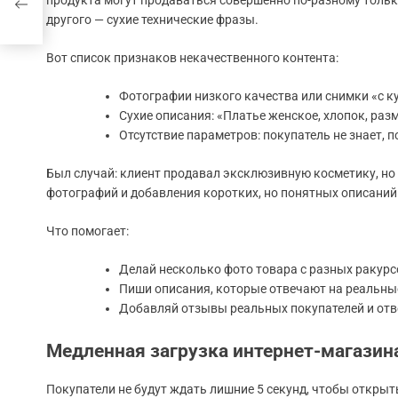
продукта могут продаваться совершенно по-разному только 
другого — сухие технические фразы.
Вот список признаков некачественного контента:
Фотографии низкого качества или снимки «с к
Сухие описания: «Платье женское, хлопок, разм
Отсутствие параметров: покупатель не знает, п
Был случай: клиент продавал эксклюзивную косметику, но
фотографий и добавления коротких, но понятных описаний
Что помогает:
Делай несколько фото товара с разных ракурс
Пиши описания, которые отвечают на реальные
Добавляй отзывы реальных покупателей и отв
Медленная загрузка интернет-магазин
Покупатели не будут ждать лишние 5 секунд, чтобы открыть