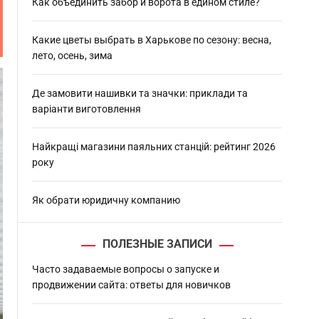
h
Как объединить забор и ворота в едином стиле?
Какие цветы выбрать в Харькове по сезону: весна,
лето, осень, зима
Де замовити нашивки та значки: приклади та
варіанти виготовлення
Найкращі магазини паяльних станцій: рейтинг 2026
року
Як обрати юридичну компанию
ПОЛЕЗНЫЕ ЗАПИСИ
Часто задаваемые вопросы о запуске и
продвижении сайта: ответы для новичков