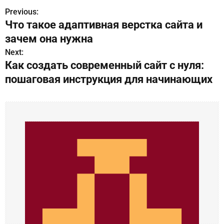
Previous:
Н
Что такое адаптивная верстка сайта и
а
зачем она нужна
в
Next:
Как создать современный сайт с нуля:
и
пошаговая инструкция для начинающих
г
а
ц
и
я
п
о
з