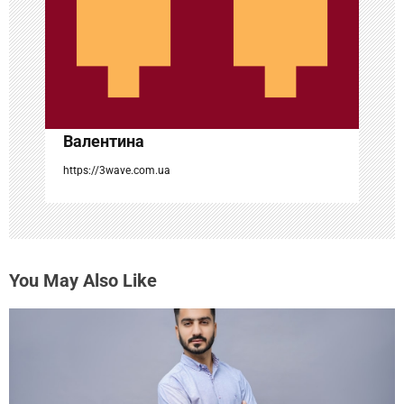
а
п
и
с
Валентина
я
https://3wave.com.ua
м
You May Also Like