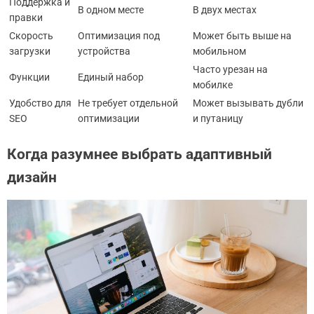
Поддержка и
В одном месте
В двух местах
правки
Скорость
Оптимизация под
Может быть выше на
загрузки
устройства
мобильном
Часто урезан на
Функции
Единый набор
мобилке
Удобство для
Не требует отдельной
Может вызывать дубли
SEO
оптимизации
и путаницу
Когда разумнее выбрать адаптивный
дизайн