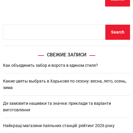
S
Search
e
a
r
СВЕЖИЕ ЗАПИСИ
c
h
Как объединить забор и ворота в едином стиле?
Какие цветы выбрать в Харькове по сезону: весна, лето, осень,
зима
Де замовити нашивки та значки: приклади та варіанти
виготовлення
Найкращі магазини паяльних станцій: рейтинг 2026 року