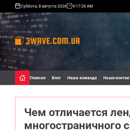
S
Суббота, 8 августа 2026
9
:
17
:
27
AM
k
i
p
t
o
c
o
3
n
w
t
a
e
v
n
e
Главная
Блог
Наша команда
Наши контак
t
.
c
o
m
.
Чем отличается лен
u
a
многостраничного с