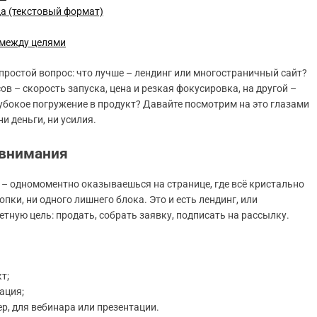
а (текстовый формат)
 между целями
епростой вопрос: что лучше – лендинг или многостраничный сайт?
ов – скорость запуска, цена и резкая фокусировка, на другой –
убокое погружение в продукт? Давайте посмотрим на это глазами
и деньги, ни усилия.
 внимания
т – одномоментно оказываешься на странице, где всё кристально
ки, ни одного лишнего блока. Это и есть лендинг, или
тную цель: продать, собрать заявку, подписать на рассылку.
т;
ация;
р, для вебинара или презентации.