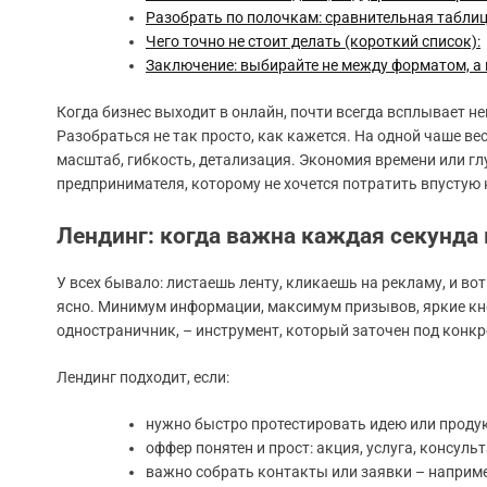
Разобрать по полочкам: сравнительная таблиц
Чего точно не стоит делать (короткий список):
Заключение: выбирайте не между форматом, а
Когда бизнес выходит в онлайн, почти всегда всплывает н
Разобраться не так просто, как кажется. На одной чаше вес
масштаб, гибкость, детализация. Экономия времени или гл
предпринимателя, которому не хочется потратить впустую н
Лендинг: когда важна каждая секунда
У всех бывало: листаешь ленту, кликаешь на рекламу, и во
ясно. Минимум информации, максимум призывов, яркие кноп
одностраничник, – инструмент, который заточен под конкре
Лендинг подходит, если:
нужно быстро протестировать идею или продук
оффер понятен и прост: акция, услуга, консульт
важно собрать контакты или заявки – наприме