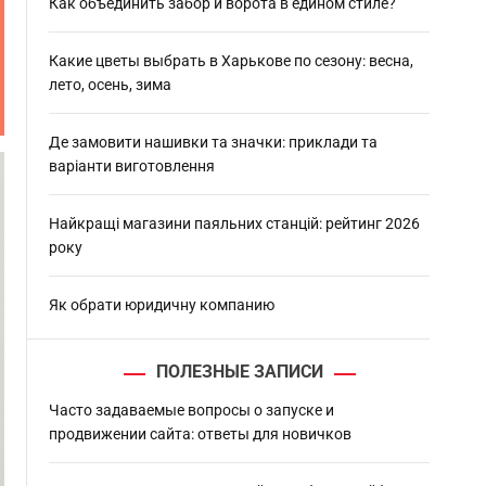
h
Как объединить забор и ворота в едином стиле?
Какие цветы выбрать в Харькове по сезону: весна,
лето, осень, зима
Де замовити нашивки та значки: приклади та
варіанти виготовлення
Найкращі магазини паяльних станцій: рейтинг 2026
року
Як обрати юридичну компанию
ПОЛЕЗНЫЕ ЗАПИСИ
Часто задаваемые вопросы о запуске и
продвижении сайта: ответы для новичков