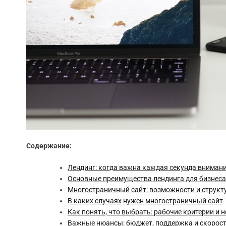
Содержание:
Лендинг: когда важна каждая секунда вниман
Основные преимущества лендинга для бизнеса
Многостраничный сайт: возможности и структ
В каких случаях нужен многостраничный сайт
Как понять, что выбрать: рабочие критерии и
Важные нюансы: бюджет, поддержка и скорос