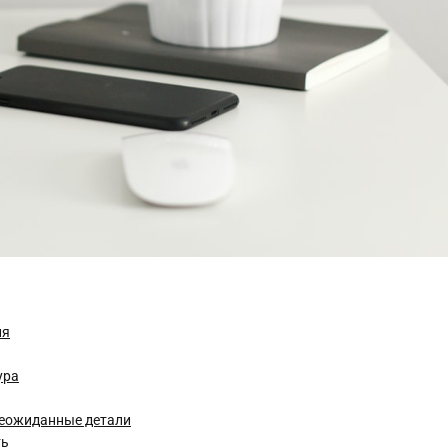
ия
ура
 неожиданные детали
ть