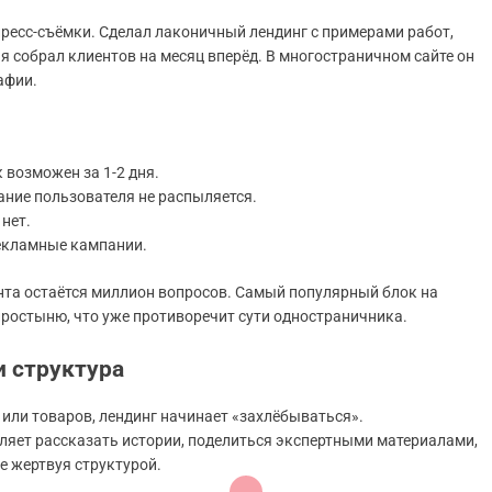
ресс-съёмки. Сделал лаконичный лендинг с примерами работ,
 собрал клиентов на месяц вперёд. В многостраничном сайте он
афии.
 возможен за 1-2 дня.
ание пользователя не распыляется.
 нет.
рекламные кампании.
иента остаётся миллион вопросов. Самый популярный блок на
простыню, что уже противоречит сути одностраничника.
 структура
г или товаров, лендинг начинает «захлёбываться».
ляет рассказать истории, поделиться экспертными материалами,
не жертвуя структурой.