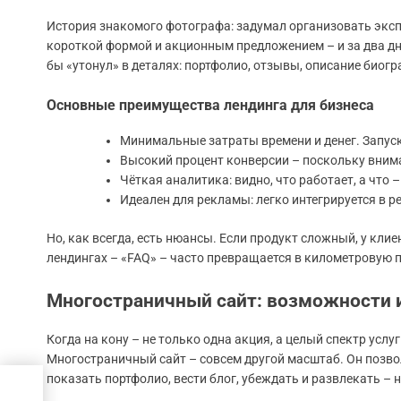
История знакомого фотографа: задумал организовать эксп
короткой формой и акционным предложением – и за два дня
бы «утонул» в деталях: портфолио, отзывы, описание биогр
Основные преимущества лендинга для бизнеса
Минимальные затраты времени и денег. Запуск
Высокий процент конверсии – поскольку вним
Чёткая аналитика: видно, что работает, а что –
Идеален для рекламы: легко интегрируется в 
Но, как всегда, есть нюансы. Если продукт сложный, у кл
лендингах – «FAQ» – часто превращается в километровую 
Многостраничный сайт: возможности и
Когда на кону – не только одна акция, а целый спектр услу
Многостраничный сайт – совсем другой масштаб. Он позво
показать портфолио, вести блог, убеждать и развлекать – 