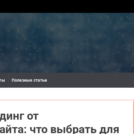
ты
Полезные статьи
динг от
айта: что выбрать для