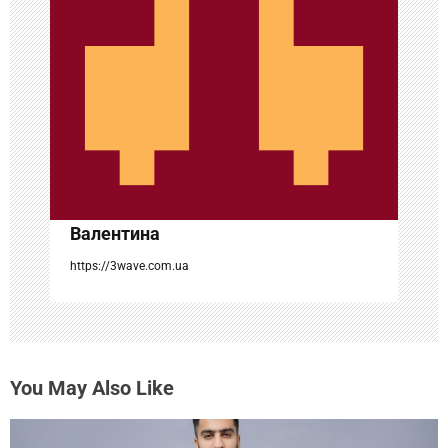
п
о
з
а
п
и
с
Валентина
я
https://3wave.com.ua
м
You May Also Like