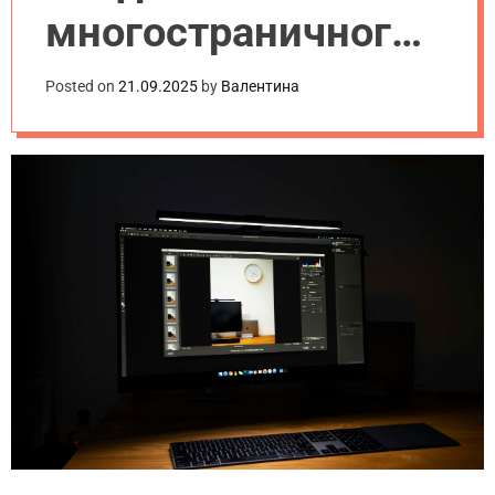
многостраничного
сайта и что лучше
Posted on
21.09.2025
by
Валентина
выбрать для
бизнеса