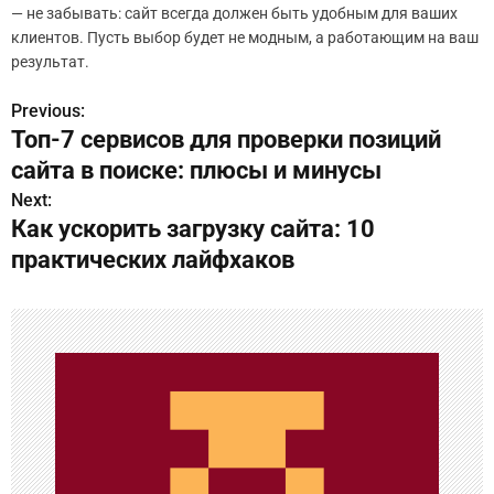
— не забывать: сайт всегда должен быть удобным для ваших
клиентов. Пусть выбор будет не модным, а работающим на ваш
результат.
Previous:
Н
Топ-7 сервисов для проверки позиций
а
сайта в поиске: плюсы и минусы
в
Next:
Как ускорить загрузку сайта: 10
и
практических лайфхаков
г
а
ц
и
я