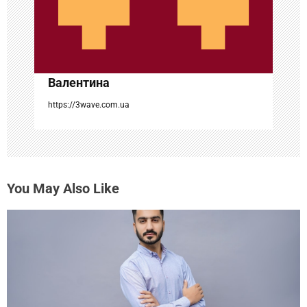
а
п
и
с
Валентина
я
https://3wave.com.ua
м
You May Also Like