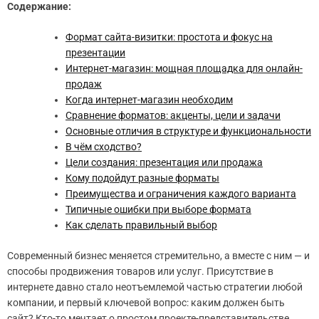
Содержание:
Формат сайта-визитки: простота и фокус на
презентации
Интернет-магазин: мощная площадка для онлайн-
продаж
Когда интернет-магазин необходим
Сравнение форматов: акценты, цели и задачи
Основные отличия в структуре и функциональности
В чём сходство?
Цели создания: презентация или продажа
Кому подойдут разные форматы
Преимущества и ограничения каждого варианта
Типичные ошибки при выборе формата
Как сделать правильный выбор
Современный бизнес меняется стремительно, а вместе с ним — и
способы продвижения товаров или услуг. Присутствие в
интернете давно стало неотъемлемой частью стратегии любой
компании, и первый ключевой вопрос: каким должен быть
сайт? Кто-то мечтает о простом проекте-представительстве,