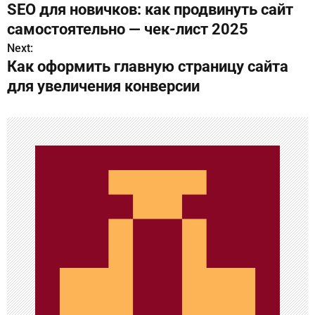
SEO для новичков: как продвинуть сайт
а
самостоятельно — чек-лист 2025
в
Next:
Как оформить главную страницу сайта
и
для увеличения конверсии
г
а
ц
и
я
п
о
з