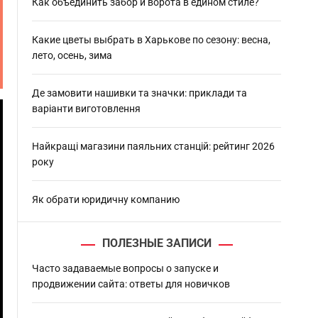
h
Как объединить забор и ворота в едином стиле?
Какие цветы выбрать в Харькове по сезону: весна,
лето, осень, зима
Де замовити нашивки та значки: приклади та
варіанти виготовлення
Найкращі магазини паяльних станцій: рейтинг 2026
року
Як обрати юридичну компанию
ПОЛЕЗНЫЕ ЗАПИСИ
Часто задаваемые вопросы о запуске и
продвижении сайта: ответы для новичков