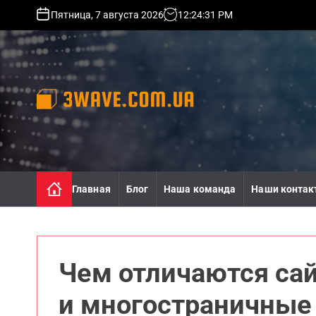
S
Пятница, 7 августа 2026
12
:
24
:
33
PM
k
i
p
t
o
c
o
3
n
w
t
a
e
v
n
e
Главная
Блог
Наша команда
Наши контак
t
.
c
o
m
.
Чем отличаются сай
u
a
и многостраничные 