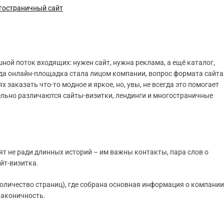
огостраничный сайт
ной поток входящих: нужен сайт, нужна реклама, а ещё каталог,
да онлайн-площадка стала лицом компании, вопрос формата сайта
аказать что-то модное и яркое, но, увы, не всегда это помогает
ельно различаются сайты-визитки, лендинги и многостраничные
т не ради длинных историй – им важны контакты, пара слов о
йт-визитка.
оличество страниц), где собрана основная информация о компании
 лаконичность.