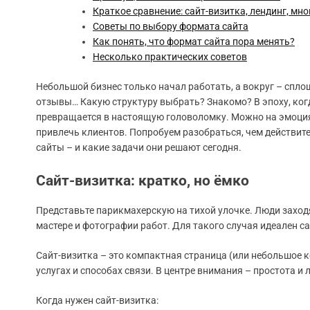
Краткое сравнение: сайт-визитка, лендинг, мн
Советы по выбору формата сайта
Как понять, что формат сайта пора менять?
Несколько практических советов
Небольшой бизнес только начал работать, а вокруг – сплош
отзывы… Какую структуру выбрать? Знакомо? В эпоху, ког
превращается в настоящую головоломку. Можно на эмоциях з
привлечь клиентов. Попробуем разобраться, чем действит
сайты – и какие задачи они решают сегодня.
Сайт-визитка: кратко, но ёмко
Представьте парикмахерскую на тихой улочке. Люди заходя
мастере и фотографии работ. Для такого случая идеален са
Сайт-визитка – это компактная страница (или небольшое к
услугах и способах связи. В центре внимания – простота и
Когда нужен сайт-визитка: