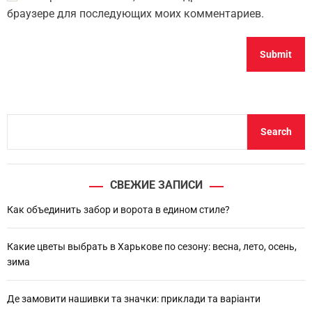
браузере для последующих моих комментариев.
S
Search
e
a
r
СВЕЖИЕ ЗАПИСИ
c
h
Как объединить забор и ворота в едином стиле?
Какие цветы выбрать в Харькове по сезону: весна, лето, осень,
зима
Де замовити нашивки та значки: приклади та варіанти