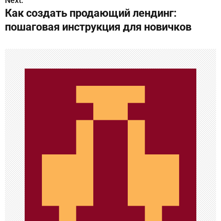
Next:
и
Как создать продающий лендинг:
г
пошаговая инструкция для новичков
а
ц
и
я
п
о
з
а
п
и