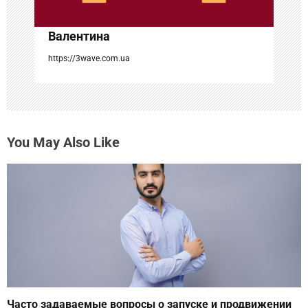
с
Валентина
я
https://3wave.com.ua
м
You May Also Like
Часто задаваемые вопросы о запуске и продвижении