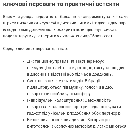
ключові переваги та практичні аспекти
Взаємна довіра, відкритість і бажання експериментувати – саме
ці риси визначають сучасні відносини. Інтимні гаджети для пар
із додатками допомагають розкрити потенціал чуттєвості,
подолати рутину і створити унікальні сценарії близькості.
Серед ключових переваг для пар:
Дистанційне управління: Партнер керує
стимуляцією навіть на відстані, що актуально для
відносин на відстані або під час відряджень.
Синхронізація з мультимедіа: Вібрації
підлаштовуються під музику, голос чи відео,
створюючи особливу атмосферу.
Індивідуальні налаштування: Є можливість
створювати власні сценарії гри, підлаштовувати
гаджет під унікальні вподобання обох партнерів.
Безпечний і гігієнічний дизайн: Всі пристрої
виготовлені з безпечних матеріалів, легко миються