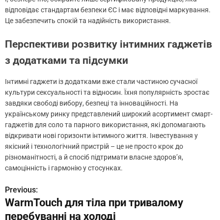
відповідає стандартам безпеки ЄС і має відповідні маркування.
Це забезпечить спокій та надійність використання.
Перспективи розвитку інтимних гаджетів
з додатками та підсумки
Інтимні гаджети із додатками вже стали частиною сучасної
культури сексуальності та відносин. Їхня популярність зростає
завдяки свободі вибору, безпеці та інноваційності. На
українському ринку представлений широкий асортимент смарт-
гаджетів для соло та парного використання, які допомагають
відкривати нові горизонти інтимного життя. Інвестування у
якісний і технологічний пристрій – це не просто крок до
різноманітності, а й спосіб підтримати власне здоров’я,
самоцінність і гармонію у стосунках.
Previous:
Н
WarmTouch для тіла при тривалому
а
перебуванні на холоді