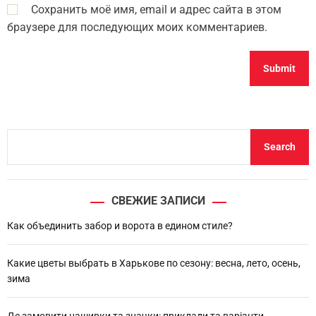
Сохранить моё имя, email и адрес сайта в этом
браузере для последующих моих комментариев.
S
Search
e
a
r
СВЕЖИЕ ЗАПИСИ
c
h
Как объединить забор и ворота в едином стиле?
Какие цветы выбрать в Харькове по сезону: весна, лето, осень,
зима