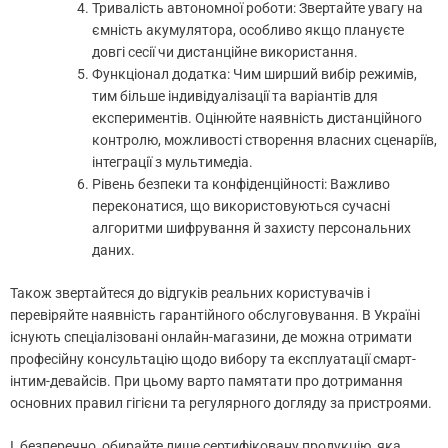
Тривалість автономної роботи: Звертайте увагу на
ємність акумулятора, особливо якщо плануєте
довгі сесії чи дистанційне використання.
Функціонал додатка: Чим ширший вибір режимів,
тим більше індивідуалізації та варіантів для
експериментів. Оцінюйте наявність дистанційного
контролю, можливості створення власних сценаріїв,
інтеграції з мультимедіа.
Рівень безпеки та конфіденційності: Важливо
переконатися, що використовуються сучасні
алгоритми шифрування й захисту персональних
даних.
Також звертайтеся до відгуків реальних користувачів і
перевіряйте наявність гарантійного обслуговування. В Україні
існують спеціалізовані онлайн-магазини, де можна отримати
професійну консультацію щодо вибору та експлуатації смарт-
інтим-девайсів. При цьому варто памятати про дотримання
основних правил гігієни та регулярного догляду за пристроями.
І, безперечно, обирайте лише сертифіковану продукцію, яка