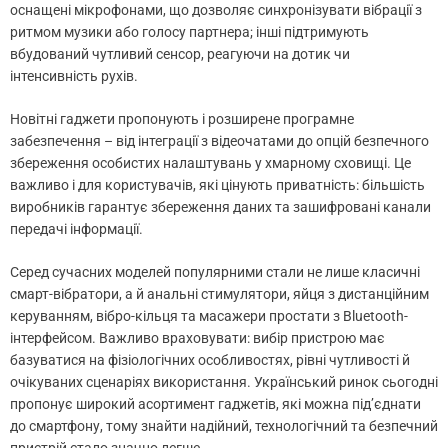
оснащені мікрофонами, що дозволяє синхронізувати вібрації з
ритмом музики або голосу партнера; інші підтримують
вбудований чутливий сенсор, реагуючи на дотик чи
інтенсивність рухів.
Новітні гаджети пропонують і розширене програмне
забезпечення – від інтеграції з відеочатами до опцій безпечного
збереження особистих налаштувань у хмарному сховищі. Це
важливо і для користувачів, які цінують приватність: більшість
виробників гарантує збереження даних та зашифровані канали
передачі інформації.
Серед сучасних моделей популярними стали не лише класичні
смарт-вібратори, а й анальні стимулятори, яйця з дистанційним
керуванням, вібро-кільця та масажери простати з Bluetooth-
інтерфейсом. Важливо враховувати: вибір пристрою має
базуватися на фізіологічних особливостях, рівні чутливості й
очікуваних сценаріях використання. Український ринок сьогодні
пропонує широкий асортимент гаджетів, які можна під’єднати
до смартфону, тому знайти надійний, технологічний та безпечний
пристрій стало значно легше.