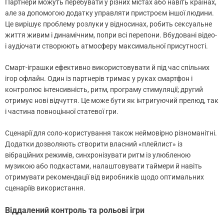
Партнери можуть перебувати у різних містах або навіть країнах,
але за допомогою додатку управляти пристроєм іншої людини.
Це вирішує проблему розлуки у відносинах, робить сексуальне
життя живим і динамічним, попри всі перепони. Вбудовані відео-
і аудіочати створюють атмосферу максимальної присутності.
Смарт-іграшки ефективно використовувати й під час спільних
ігор офлайн. Один із партнерів тримає у руках смартфон і
контролює інтенсивність, ритм, програму стимуляції; другий
отримує нові відчуття. Це може бути як інтригуючий прелюд, так
і частина повноцінної статевої гри.
Сценарії для соло-користування також неймовірно різноманітні.
Додатки дозволяють створити власний «плейлист» із
вібраційних режимів, синхронізувати ритм із улюбленою
музикою або подкастами, налаштовувати таймери й навіть
отримувати рекомендації від виробників щодо оптимальних
сценаріїв використання.
Віддалений контроль та рольові ігри