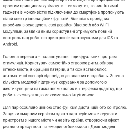
простим принципом «увімкнути – вимкнути», то нині інтимні
гаджети із можливістю підключення до смартфона пропонують
цілий спектр інноваційних функцій. Більшість провідних
виробників оснащують свої девайси Bluetooth або Wi-Fi
модулями, завдяки яким користувачі отримують повний
контроль над роботою пристрою із застосунками для iOS та
Android.
Головна перевага – налаштування індивідуальних програм
стимуляції. Користувач самостійно створює ритм, обирає
інтенсивність, вібраційні патерни, а також встановлює
автоматичні сценарії відповідно до власних вподобань. Значна
кількість моделей підтримує керування за допомогою
жестикуляції чи натисканням кнопок в інтерфейсі додатку, що
робить експлуатацію максимально інтуїтивною.
Для пар особливо цінною стає функція дистанційного контролю.
Завдяки хмарним сервісам один з партнерів може керувати
пристроєм з іншого міста чи навіть країни, створюючи ефект
реально присутності та емоційної близькості. Деякі моделі