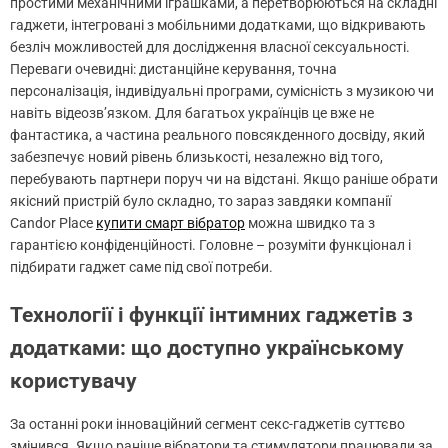
простими механічними іграшками, а перетворюються на складні
гаджети, інтегровані з мобільними додатками, що відкривають
безліч можливостей для дослідження власної сексуальності.
Переваги очевидні: дистанційне керування, точна
персоналізація, індивідуальні програми, сумісність з музикою чи
навіть відеозв’язком. Для багатьох українців це вже не
фантастика, а частина реального повсякденного досвіду, який
забезпечує новий рівень близькості, незалежно від того,
перебувають партнери поруч чи на відстані. Якщо раніше обрати
якісний пристрій було складно, то зараз завдяки компанії
Candor Place
купити смарт вібратор
можна швидко та з
гарантією конфіденційності. Головне – розуміти функціонал і
підбирати гаджет саме під свої потреби.
Технології і функції інтимних гаджетів з
додатками: що доступно українському
користувачу
За останні роки інноваційний сегмент секс-гаджетів суттєво
змінився. Якщо раніше вібратори та стимулятори працювали за