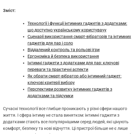
Зміст:
Технології і функції інтимних гаджетів з додатками:
що доступно українському користувачу
Сценарії використання смарт-вібраторів та інтимних
гаджетів для пар і соло
Віддалений контроль та рольові ігри
Ергономіка й безпека використання
Інтимні гаджети з додатками для пар: ключові
переваги та практичні аспекти
Як обрати смарт-вібратор або інтимний гаджет:
ключові критерії вибору
Перспективи розвитку інтимних гаджетів з
додатками та підсумки
Сучасні технології все глибше проникають у різні сфери нашого
життя. І сфера інтиму не стала винятком: інтимні гаджети з
додатками стають все популярнішими серед людей, які цінують
комфорт, безпеку та нові відчуття. Ці пристрої більше не є лише