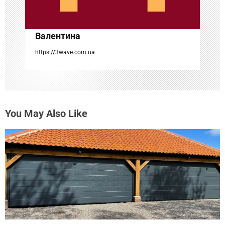
и
с
Валентина
я
https://3wave.com.ua
м
You May Also Like