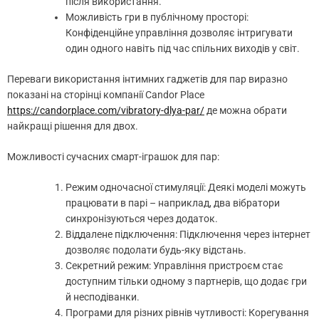
після використання.
Можливість гри в публічному просторі:
Конфіденційне управління дозволяє інтригувати
один одного навіть під час спільних виходів у світ.
Переваги використання інтимних гаджетів для пар виразно
показані на сторінці компанії Candor Place
https://candorplace.com/vibratory-dlya-par/
де можна обрати
найкращі рішення для двох.
Можливості сучасних смарт-іграшок для пар:
Режим одночасної стимуляції: Деякі моделі можуть
працювати в парі – наприклад, два вібратори
синхронізуються через додаток.
Віддалене підключення: Підключення через інтернет
дозволяє подолати будь-яку відстань.
Секретний режим: Управління пристроєм стає
доступним тільки одному з партнерів, що додає гри
й несподіванки.
Програми для різних рівнів чутливості: Корегування