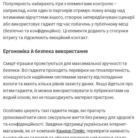
Популярність набирають ігри з елементами контролю –
наприклад, коли один із партнерів отримує повну владу над
інтимними відчуттями іншого, створює непередбачувані сценарії
або використовує гаджет під час побачень у публічному місці
(безпечно та конфіденційно). Ці елементи додають у стосунки
інтригу та підсилюють емоційний контакт.
Ергономіка й безпека використання
Смарт-іграшки проектуються для максимальної зручності та
безпеки. Всі гаджети проходять перевірки на гіпоалергенність,
оснащуються надійними системами захисту від попадання
вологи та мають кілька рівнів захисту даних. Якщо йдеться про
інтим-гаджети, їх можна використовувати із лубрикантами на
водній основі, які не пошкоджують матеріал пристрою.
Особливо цінують такі гаджети люди, які прагнуть
урізноманітнити своє сексуальне життя без ризику для здоров’я
та конфіденційності. Завдяки підтримці українських інтернет-
магазинів, як от компанія
Кандор Плейс
, перевірити наявність
інноваційних гаджетів та обрати оптимальний варіант стало