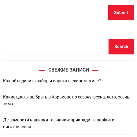
S
Search
e
a
r
СВЕЖИЕ ЗАПИСИ
c
h
Как объединить забор и ворота в едином стиле?
Какие цветы выбрать в Харькове по сезону: весна, лето, осень,
зима
Де замовити нашивки та значки: приклади та варіанти
виготовлення