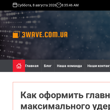
S
Суббота, 8 августа 2026
8
:
35
:
48
AM
k
i
p
t
o
c
o
3
n
w
t
a
e
v
n
e
Главная
Блог
Наша команда
Наши контак
t
.
c
o
m
.
Как оформить главн
u
a
максимального уде