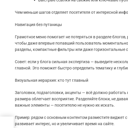
Быстрые ссылки на свежие или ключевые пуб
Чем меньше шагов отделяет посетителя от интересной инфо
Навигация без путаницы
Грамотное меню помогает не потеряться в разделе блогов,
чтобы даже впервые попавший пользователь моментально 
разделы, компактные фильтры или даже горизонтальные с
Совет: если у блога сильная экспертиза — выведите нескол
главной. Это поможет быстро определить тематику и глуби
Визуальная иерархия: кто тут главный
Заголовки, подзаголовки, акценты — всё должно работать
размера облегчает восприятие. Разделяйте блоки, не дава
важные элементы — посетителю не нужно их искать.
Пример: рядом с основным контентом разместите виджет с
развивает интерес, но и увеличивает время на сайте.