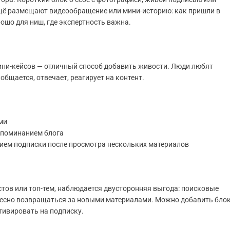
ещё размещают видеообращение или мини-историю: как пришли в
рошо для ниш, где экспертность важна.
ини-кейсов — отличный способ добавить живости. Люди любят
 общается, отвечает, реагирует на контент.
ми
упоминанием блога
ием подписки после просмотра нескольких материалов
стов или топ-тем, наблюдается двусторонняя выгода: поисковые
ересно возвращаться за новыми материалами. Можно добавить бло
тивировать на подписку.