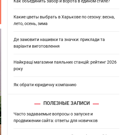
h
Как объединить забор и ворота в едином стиле?
Какие цветы выбрать в Харькове по сезону: весна,
лето, осень, зима
Де замовити нашивки та значки: приклади та
варіанти виготовлення
Найкращі магазини паяльних станцій: рейтинг 2026
року
Як обрати юридичну компанию
ПОЛЕЗНЫЕ ЗАПИСИ
Часто задаваемые вопросы о запуске и
продвижении сайта: ответы для новичков