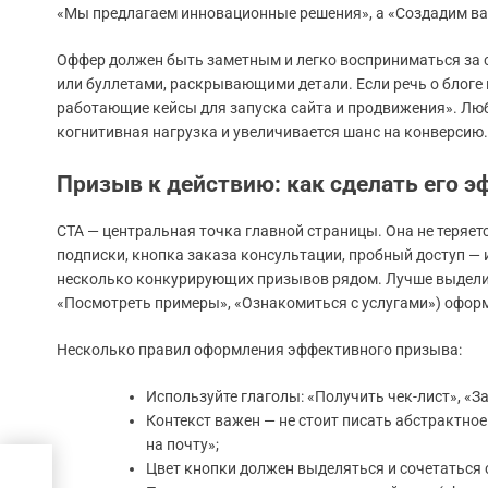
«Мы предлагаем инновационные решения», а «Создадим ваш
Оффер должен быть заметным и легко восприниматься за 
или буллетами, раскрывающими детали. Если речь о блоге
работающие кейсы для запуска сайта и продвижения». Лю
когнитивная нагрузка и увеличивается шанс на конверсию.
Призыв к действию: как сделать его 
CTA — центральная точка главной страницы. Она не теряет
подписки, кнопка заказа консультации, пробный доступ —
несколько конкурирующих призывов рядом. Лучше выделить 
«Посмотреть примеры», «Ознакомиться с услугами») оформ
Несколько правил оформления эффективного призыва:
Используйте глаголы: «Получить чек-лист», «З
Контекст важен — не стоит писать абстрактное
на почту»;
Цвет кнопки должен выделяться и сочетаться 