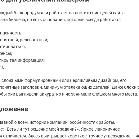
аждый блок продуман и работает на достижение целей сайта.
чи бизнеса, но есть основания, которые всегда работают:
 ценность;
 понятный, релевантный;
нтироваться;
кейсы;
открытая информация;
ть.
ей, сложными формулировками или неряшливым дизайном, его
, понятные заголовки, минимум отвлекающих деталей. Даже блоки 
бы они выглядели аккуратно и не занимали слишком много места.
дложение
лавной о всём: истории компании, особенностях работы,
с: «Есть ли тут решение моей задачи?». Яркое, лаконичное
н отличается. Здесь выигрывает короткое, точное утверждение — н