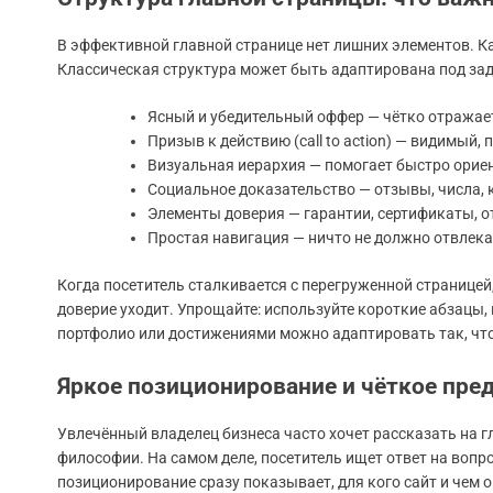
В эффективной главной странице нет лишних элементов. К
Классическая структура может быть адаптирована под зада
Ясный и убедительный оффер — чётко отражает
Призыв к действию (call to action) — видимый,
Визуальная иерархия — помогает быстро орие
Социальное доказательство — отзывы, числа, 
Элементы доверия — гарантии, сертификаты, 
Простая навигация — ничто не должно отвлека
Когда посетитель сталкивается с перегруженной страниц
доверие уходит. Упрощайте: используйте короткие абзацы
портфолио или достижениями можно адаптировать так, что
Яркое позиционирование и чёткое пре
Увлечённый владелец бизнеса часто хочет рассказать на г
философии. На самом деле, посетитель ищет ответ на вопро
позиционирование сразу показывает, для кого сайт и чем о