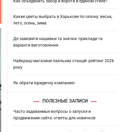
h
Как объединить забор и ворота в едином стиле?
Какие цветы выбрать в Харькове по сезону: весна,
лето, осень, зима
Де замовити нашивки та значки: приклади та
варіанти виготовлення
Найкращі магазини паяльних станцій: рейтинг 2026
року
Як обрати юридичну компанию
ПОЛЕЗНЫЕ ЗАПИСИ
Часто задаваемые вопросы о запуске и
продвижении сайта: ответы для новичков