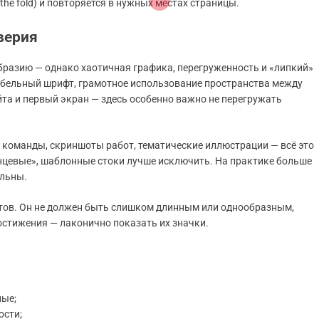
the fold) и повторяется в нужных местах страницы.
верия
разию — однако хаотичная графика, перегруженность и «липкий»
абельный шрифт, грамотное использование пространства между
та и первый экран — здесь особенно важно не перегружать
 команды, скриншоты работ, тематические иллюстрации — всё это
нцевые», шаблонные стоки лучше исключить. На практике больше
альны.
тов. Он не должен быть слишком длинным или однообразным,
достижения — лаконично показать их значки.
ные;
ости;