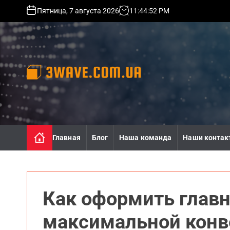
S
Пятница, 7 августа 2026
11
:
44
:
54
PM
k
i
p
t
o
c
o
3
n
w
t
a
e
v
n
e
Главная
Блог
Наша команда
Наши контак
t
.
c
o
m
.
Как оформить главн
u
a
максимальной конв