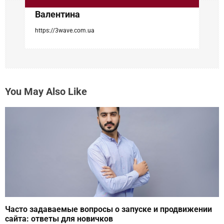
с
Валентина
я
https://3wave.com.ua
м
You May Also Like
Часто задаваемые вопросы о запуске и продвижении
сайта: ответы для новичков