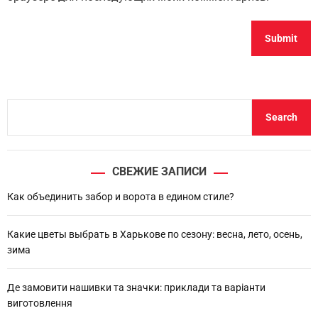
S
Search
e
a
r
СВЕЖИЕ ЗАПИСИ
c
h
Как объединить забор и ворота в едином стиле?
Какие цветы выбрать в Харькове по сезону: весна, лето, осень,
зима
Де замовити нашивки та значки: приклади та варіанти
виготовлення