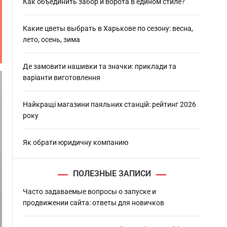
h
Как объединить забор и ворота в едином стиле?
Какие цветы выбрать в Харькове по сезону: весна,
лето, осень, зима
Де замовити нашивки та значки: приклади та
варіанти виготовлення
Найкращі магазини паяльних станцій: рейтинг 2026
року
Як обрати юридичну компанию
ПОЛЕЗНЫЕ ЗАПИСИ
Часто задаваемые вопросы о запуске и
продвижении сайта: ответы для новичков