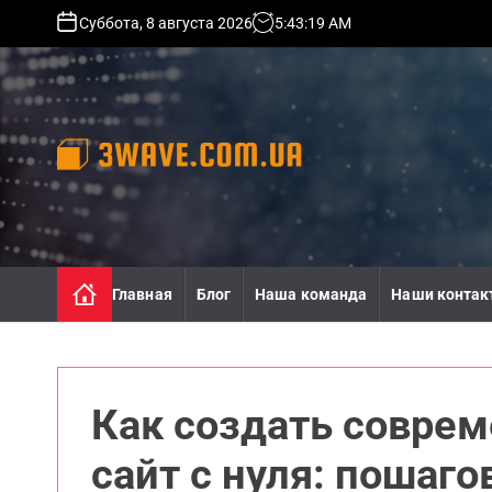
S
Суббота, 8 августа 2026
5
:
43
:
20
AM
k
i
p
t
o
c
o
3
n
w
t
a
e
v
n
e
Главная
Блог
Наша команда
Наши контак
t
.
c
o
m
.
Как создать совре
u
a
сайт с нуля: пошаго