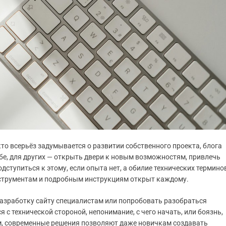
то всерьёз задумывается о развитии собственного проекта, блога
себе, для других — открыть двери к новым возможностям, привлечь
ступиться к этому, если опыта нет, а обилие технических термино
инструментам и подробным инструкциям открыт каждому.
азработку сайту специалистам или попробовать разобраться
с технической стороной, непонимание, с чего начать, или боязнь,
ем, современные решения позволяют даже новичкам создавать