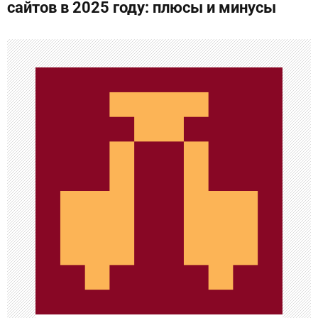
г
сайтов в 2025 году: плюсы и минусы
а
ц
и
я
п
о
з
а
п
и
с