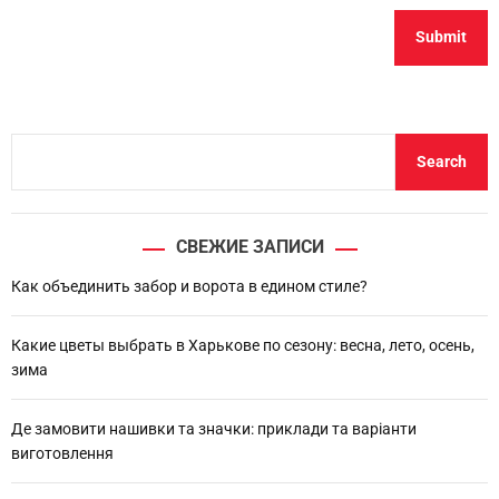
S
Search
e
a
r
СВЕЖИЕ ЗАПИСИ
c
h
Как объединить забор и ворота в едином стиле?
Какие цветы выбрать в Харькове по сезону: весна, лето, осень,
зима
Де замовити нашивки та значки: приклади та варіанти
виготовлення