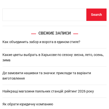
S
Search
e
a
r
СВЕЖИЕ ЗАПИСИ
c
h
Как объединить забор и ворота в едином стиле?
Какие цветы выбрать в Харькове по сезону: весна, лето, осень,
зима
Де замовити нашивки та значки: приклади та варіанти
виготовлення
Найкращі магазини паяльних станцій: рейтинг 2026 року
Як обрати юридичну компанию