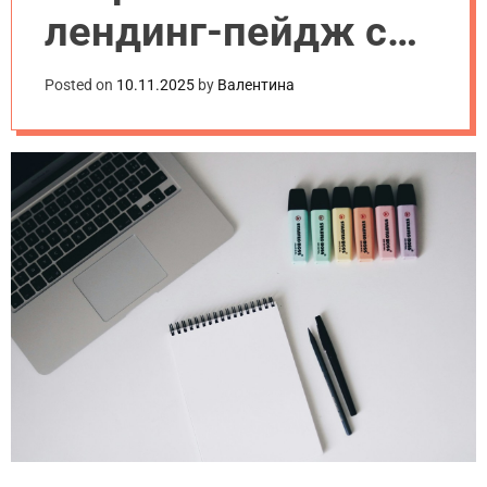
лендинг-пейдж с
нуля: пошаговая
Posted on
10.11.2025
by
Валентина
инструкция для
новичков