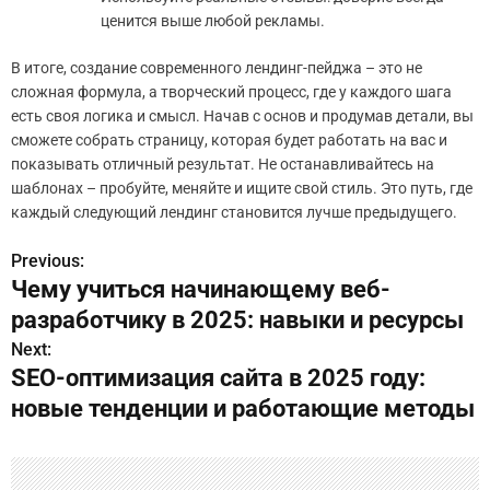
ценится выше любой рекламы.
В итоге, создание современного лендинг-пейджа – это не
сложная формула, а творческий процесс, где у каждого шага
есть своя логика и смысл. Начав с основ и продумав детали, вы
сможете собрать страницу, которая будет работать на вас и
показывать отличный результат. Не останавливайтесь на
шаблонах – пробуйте, меняйте и ищите свой стиль. Это путь, где
каждый следующий лендинг становится лучше предыдущего.
Previous:
Н
Чему учиться начинающему веб-
а
разработчику в 2025: навыки и ресурсы
в
Next:
SEO-оптимизация сайта в 2025 году:
и
новые тенденции и работающие методы
г
а