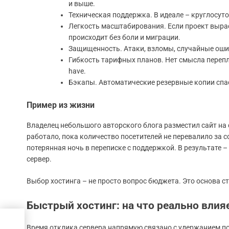
и выше.
Техническая поддержка. В идеале – круглосуто
Легкость масштабирования. Если проект вырас
происходит без боли и миграции.
Защищенность. Атаки, взломы, случайные ошиб
Гибкость тарифных планов. Нет смысла переп
have.
Бэкапы. Автоматические резервные копии спа
Пример из жизни
Владелец небольшого авторского блога разместил сайт на
работало, пока количество посетителей не перевалило за с
потерянная ночь в переписке с поддержкой. В результате –
сервер.
Выбор хостинга – не просто вопрос бюджета. Это основа с
Быстрый хостинг: на что реально влия
Время отклика сервера напрямую связано с удержанием пос