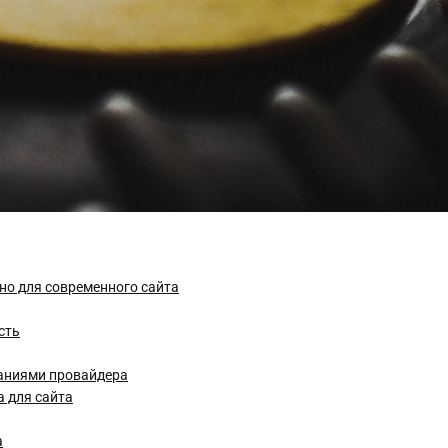
но для современного сайта
сть
щаниями провайдера
а для сайта
а