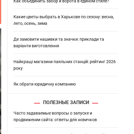
h
Как объединить забор и ворота в едином стиле?
Какие цветы выбрать в Харькове по сезону: весна,
лето, осень, зима
Де замовити нашивки та значки: приклади та
варіанти виготовлення
Найкращі магазини паяльних станцій: рейтинг 2026
року
Як обрати юридичну компанию
ПОЛЕЗНЫЕ ЗАПИСИ
Часто задаваемые вопросы о запуске и
продвижении сайта: ответы для новичков