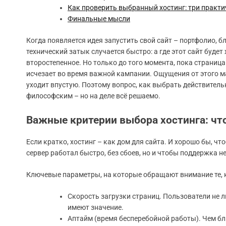
Как проверить выбранный хостинг: три практи
Финальные мысли
Когда появляется идея запустить свой сайт – портфолио, бл
технический затык случается быстро: а где этот сайт будет
второстепенное. Но только до того момента, пока страница 
исчезает во время важной кампании. Ощущения от этого 
уходит впустую. Поэтому вопрос, как выбрать действитель
философским – но на деле всё решаемо.
Важные критерии выбора хостинга: чт
Если кратко, хостинг – как дом для сайта. И хорошо бы, чт
сервер работал быстро, без сбоев, но и чтобы поддержка н
Ключевые параметры, на которые обращают внимание те, к
Скорость загрузки страниц. Пользователи не 
имеют значение.
Аптайм (время бесперебойной работы). Чем бл