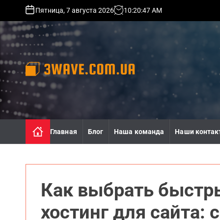
S
Пятница, 7 августа 2026
10
:
20
:
49
AM
k
i
p
t
o
c
o
3
n
w
t
a
e
v
n
e
Главная
Блог
Наша команда
Наши контак
t
.
c
o
m
.
Как выбрать быстр
u
a
хостинг для сайта: 