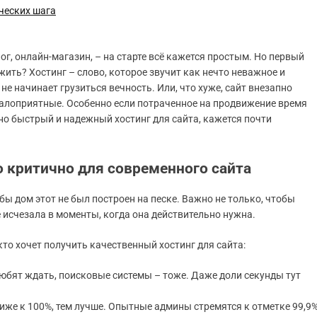
ческих шага
ог, онлайн-магазин, – на старте всё кажется простым. Но первый
 жить? Хостинг – слово, которое звучит как нечто неважное и
не начинает грузиться вечность. Или, что хуже, сайт внезапно
малоприятные. Особенно если потраченное на продвижение время
но быстрый и надежный хостинг для сайта, кажется почти
о критично для современного сайта
обы дом этот не был построен на песке. Важно не только, чтобы
е исчезала в моменты, когда она действительно нужна.
то хочет получить качественный хостинг для сайта:
любят ждать, поисковые системы – тоже. Даже доли секунды тут
иже к 100%, тем лучше. Опытные админы стремятся к отметке 99,9