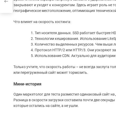
закрывают и уходят к конкурентам. Здесь играет роль не т
географическое местоположение, оптимизация технической 
Что влияет на скорость хостинга:
Тип носителя данных. SSD работает быстрее HD
Технологии кеширования. Использование LiteSp
Количество выделенных ресурсов. Чем выше ли
Протокол HTTP/2 или HTTP/3. Они ускоряют за
Использование CDN. Актуально для аудитории 
Только учтите, что скорость работы – не всегда заслуга 
или перегруженный сайт может тормозить.
Мини-история
Один маркетолог для теста разместил одинаковый сайт на 
Разница в скорости загрузки составила почти две секунды 
которые остались на сайте, а не ушли.