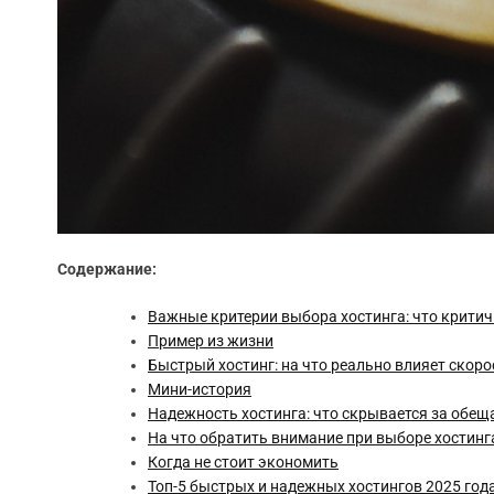
Содержание:
Важные критерии выбора хостинга: что критич
Пример из жизни
Быстрый хостинг: на что реально влияет скоро
Мини-история
Надежность хостинга: что скрывается за обе
На что обратить внимание при выборе хостинг
Когда не стоит экономить
Топ-5 быстрых и надежных хостингов 2025 год