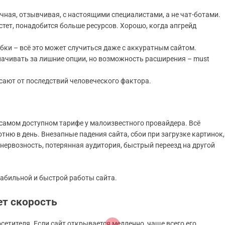
чная, отзывчивая, с настоящими специалистами, а не чат-ботами.
тет, понадобится больше ресурсов. Хорошо, когда апгрейд
ки – всё это может случиться даже с аккуратным сайтом.
лачивать за лишние опции, но возможность расширения – must
сают от последствий человеческого фактора.
 самом доступном тарифе у малоизвестного провайдера. Всё
отню в день. Внезапные падения сайта, сбои при загрузке картинок,
 нервозность, потерянная аудитория, быстрый переезд на другой
табильной и быстрой работы сайта.
ет скорость
етителя. Если сайт открывается медленно, чаще всего его