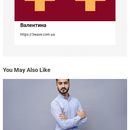
п
и
с
Валентина
я
https://3wave.com.ua
м
You May Also Like