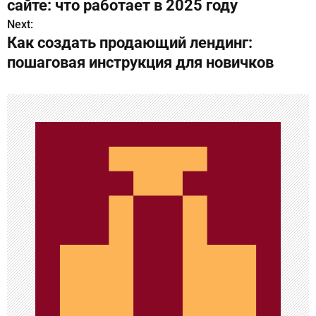
сайте: что работает в 2025 году
в
Next:
Как создать продающий лендинг:
и
пошаговая инструкция для новичков
г
а
ц
и
я
п
о
з
а