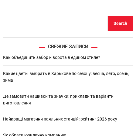
S
Search
e
a
r
СВЕЖИЕ ЗАПИСИ
c
h
Как объединить забор и ворота в едином стиле?
Какие цветы выбрать в Харькове по сезону: весна, лето, осень,
зима
Де замовити нашивки та значки: приклади та варіанти
виготовлення
Найкращі магазини паяльних станцій: рейтинг 2026 року
Як обрати юридичну компанию