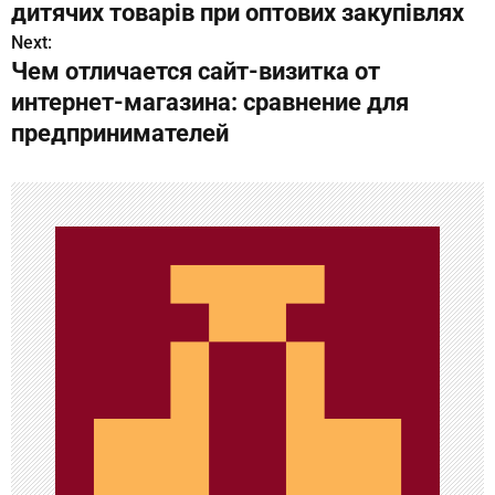
а
дитячих товарів при оптових закупівлях
в
Next:
Чем отличается сайт-визитка от
и
интернет-магазина: сравнение для
г
предпринимателей
а
ц
и
я
п
о
з
а