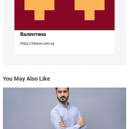
п
и
с
Валентина
я
https://3wave.com.ua
м
You May Also Like