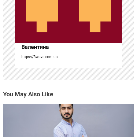
а
п
и
с
Валентина
я
https://3wave.com.ua
м
You May Also Like