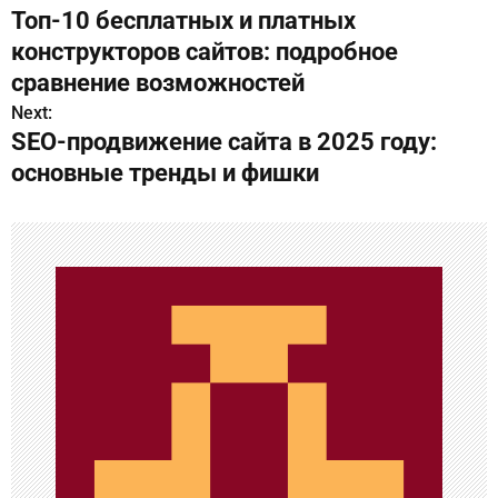
Топ-10 бесплатных и платных
а
конструкторов сайтов: подробное
в
сравнение возможностей
Next:
и
SEO-продвижение сайта в 2025 году:
г
основные тренды и фишки
а
ц
и
я
п
о
з