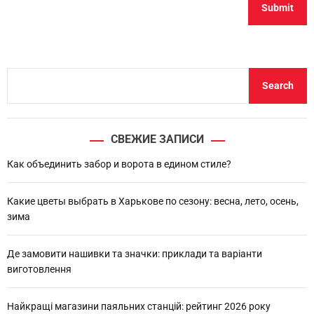
S
Search
e
a
r
СВЕЖИЕ ЗАПИСИ
c
h
Как объединить забор и ворота в едином стиле?
Какие цветы выбрать в Харькове по сезону: весна, лето, осень,
зима
Де замовити нашивки та значки: приклади та варіанти
виготовлення
Найкращі магазини паяльних станцій: рейтинг 2026 року