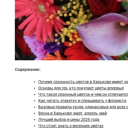
Содержание:
Почему сезонность цветов в Харькове имеет з
Основы для тех, кто покупает цветы впервые
Что такое сезонный цветок и чем он отличаетс
Как читать этикетку и спрашивать у флориста
Базовые правила ухода, одинаковые для всех 
Весна в Харькове: март, апрель, май
Лучший выбор и цены 2026 года
Что стоит знать о весенних цветах