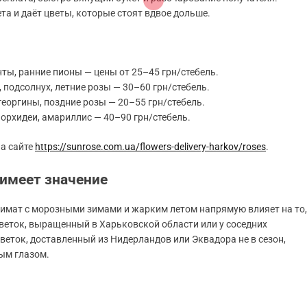
а и даёт цветы, которые стоят вдвое дольше.
ты, ранние пионы — цены от 25–45 грн/стебель.
, подсолнух, летние розы — 30–60 грн/стебель.
георгины, поздние розы — 20–55 грн/стебель.
орхидеи, амариллис — 40–90 грн/стебель.
на сайте
https://sunrose.com.ua/flowers-delivery-harkov/roses
.
 имеет значение
лимат с морозными зимами и жарким летом напрямую влияет на то,
Цветок, выращенный в Харьковской области или у соседних
цветок, доставленный из Нидерландов или Эквадора не в сезон,
ым глазом.