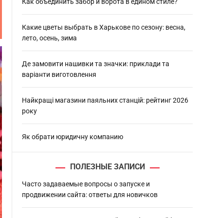
h
Как объединить забор и ворота в едином стиле?
Какие цветы выбрать в Харькове по сезону: весна,
лето, осень, зима
Де замовити нашивки та значки: приклади та
варіанти виготовлення
Найкращі магазини паяльних станцій: рейтинг 2026
року
Як обрати юридичну компанию
ПОЛЕЗНЫЕ ЗАПИСИ
Часто задаваемые вопросы о запуске и
продвижении сайта: ответы для новичков