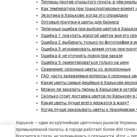
Теплицы против открытого грунта: в чём реал
Как температура при транспортировке влияет 
Экзотика в Харькове: когда это оправдано
Оптовые покупки и цветы для бизнеса
Типичные ошибки при выборе цветов в Харько
Ошибка 1: покупать дорогой цветок вне его се
Ошибка 2: выбирать только по фотографии в и
Ошибка 3: игнорировать время суток при поку
Ошибка 4: не уточнять повод при заказе
Ошибка 5: ориентироваться только на цену
Сравнение: сезонные цветы vs. всесезонные
FAQ: часто задаваемые вопросы о сезонных цв
Какие цветы самые дешёвые в Харькове весно
Можно ли заказать пионы в Харькове в октяб
Сколько стоит доставка цветов по Харькову в 
Какие цветы лучше всего держатся в жару?
Когда лучше заказывать цветы к праздникам, 
Харьков — один из крупнейших цветочных рынков Украины:
промышленной палаты, в городе работает более 400 точек 
бросается в глаза, не задумываясь о сезонности. Итог — п