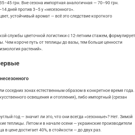
 35–45 грн. Вне сезона импортная аналогичная — 70–90 грн.
–14 дней против 3–5 у «несезонного».
вет, устойчивый аромат — всё это следствие короткого
кой службы цветочной логистики с 12-летним стажем, формулируе
ры. Чем короче путь от теплицы до вазы, тем больше ценности
физиология растений».
первые
 несезонного
или соседних зонах естественным образом в конкретное время года.
кусственного освещения и отопления), либо импортный (срезан
глый год — значит ли это, что они всегда «сезонные»? Нет. Зимой
кие теплицы. Летом и в начале осени — украинские производители
 в цене достигает 40%, в стойкости — до двух раз.