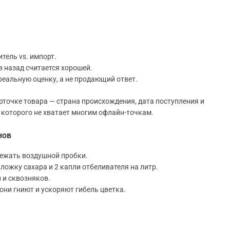
тель vs. импорт.
в назад считается хорошей.
реальную оценку, а не продающий ответ.
рточке товара — страна происхождения, дата поступления и
 которого не хватает многим офлайн-точкам.
нов
збежать воздушной пробки.
ложку сахара и 2 капли отбеливателя на литр.
 и сквозняков.
они гниют и ускоряют гибель цветка.