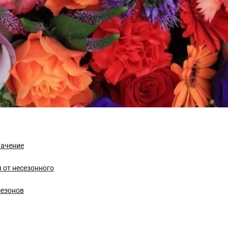
начение
я от несезонного
сезонов