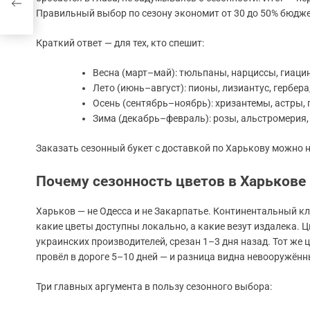
ння
Правильный выбор по сезону экономит от 30 до 50% бюджет
Краткий ответ — для тех, кто спешит:
Весна (март–май): тюльпаны, нарциссы, гиацин
Лето (июнь–август): пионы, лизиантус, гербера
Осень (сентябрь–ноябрь): хризантемы, астры, 
Зима (декабрь–февраль): розы, альстромерия, 
Заказать сезонный букет с доставкой по Харькову можно 
Почему сезонность цветов в Харькове
Харьков — не Одесса и не Закарпатье. Континентальный к
какие цветы доступны локально, а какие везут издалека. 
украинских производителей, срезан 1–3 дня назад. Тот же 
провёл в дороге 5–10 дней — и разница видна невооружённ
Три главных аргумента в пользу сезонного выбора: