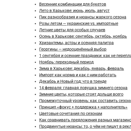
Весенние комбинации для букетов
Лето в Харькове: июнь, июль, август
Пик разнообразия и нюансы жаркого сезона
Розы летом — украинские vs. импортные
Летние цветы для особых случаев
Осень в Харькове: сентябрь, октябрь, ноябрь
Хризантемы, астры и осенняя палитра
Георгины — недооценённый выбор
1 сентября и осенние праздники: как не перепл
Ноябрь: переходный период
Зима в Харькове: декабрь, январь, февраль
Импорт как норма и как с ним работать
Декабрь и Новый год: что в тренде
14 февраля: главная ловушка зимнего сезона
Зимние цветы, которые стоят дольше всего
Промежуточный уровень: как составить сезон
Принцип «фокус + поддержка + наполнитель»
Цветовые сочетания по сезонам
Как сравнивать предложения разных магазин
Продвинутые нюансы: то, о чём не пишут в ре