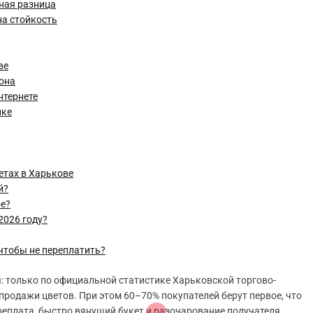
ьная разница
на стойкость
ве
зона
нтернете
пке
етах в Харькове
й?
ре?
2026 году?
чтобы не переплатить?
 только по официальной статистике Харьковской торгово-
продажи цветов. При этом 60–70% покупателей берут первое, что
ереплата, быстро вянущий букет и разочарование получателя.