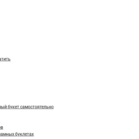
атить
ный букет самостоятельно
ов
кламных буклетах