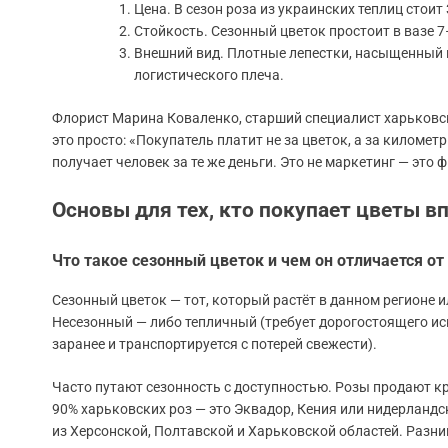
Цена. В сезон роза из украинских теплиц стоит
Стойкость. Сезонный цветок простоит в вазе 7
Внешний вид. Плотные лепестки, насыщенный ц
логистического плеча.
Флорист Марина Коваленко, старший специалист харьковс
это просто: «Покупатель платит не за цветок, а за километ
получает человек за те же деньги. Это не маркетинг — это 
Основы для тех, кто покупает цветы в
Что такое сезонный цветок и чем он отличается от
Сезонный цветок — тот, который растёт в данном регионе 
Несезонный — либо тепличный (требует дорогостоящего ис
заранее и транспортируется с потерей свежести).
Часто путают сезонность с доступностью. Розы продают кру
90% харьковских роз — это Эквадор, Кения или нидерландс
из Херсонской, Полтавской и Харьковской областей. Разница