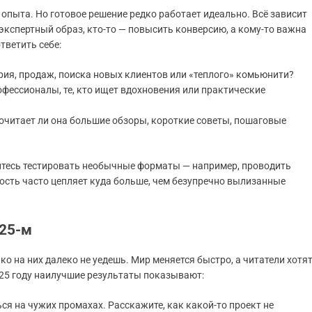
пыта. Но готовое решение редко работает идеально. Всё зависит
 экспертный образ, кто-то — повысить конверсию, а кому-то важна
тветить себе:
ерия, продаж, поиска новых клиентов или «теплого» комьюнити?
офессионалы, те, кто ищет вдохновения или практические
очитает ли она большие обзоры, короткие советы, пошаговые
няйтесь тестировать необычные форматы — например, проводить
ость часто цепляет куда больше, чем безупречно вылизанные
025-м
ко на них далеко не уедешь. Мир меняется быстро, а читатели хотя
2025 году наилучшие результаты показывают:
я на чужих промахах. Расскажите, как какой-то проект не