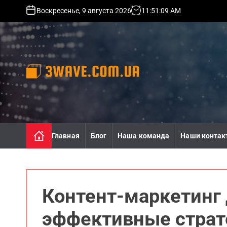
S
Воскресенье, 9 августа 2026
11
:
51
:
11
AM
k
i
p
t
o
c
o
3
n
w
t
a
e
v
n
e
Главная
Блог
Наша команда
Наши контак
t
.
c
o
m
.
Контент-маркетинг 
u
a
эффективные страт