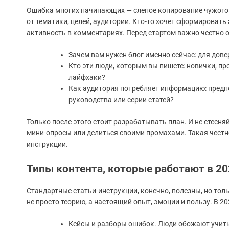
Ошибка многих начинающих — слепое копирование чужого о
от тематики, целей, аудитории. Кто-то хочет сформировать
активность в комментариях. Перед стартом важно честно о
Зачем вам нужен блог именно сейчас: для дов
Кто эти люди, которым вы пишете: новички, пр
лайфхаки?
Как аудитория потребляет информацию: предп
руководства или серии статей?
Только после этого стоит разрабатывать план. И не стес
мини-опросы или делиться своими промахами. Такая честн
инструкции.
Типы контента, которые работают в 2
Стандартные статьи-инструкции, конечно, полезны, но толь
не просто теорию, а настоящий опыт, эмоции и пользу. В 
Кейсы и разборы ошибок. Люди обожают учитьс