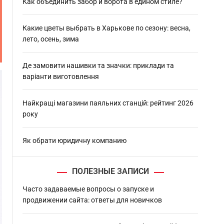
h
Как объединить забор и ворота в едином стиле?
Какие цветы выбрать в Харькове по сезону: весна,
лето, осень, зима
Де замовити нашивки та значки: приклади та
варіанти виготовлення
Найкращі магазини паяльних станцій: рейтинг 2026
року
Як обрати юридичну компанию
ПОЛЕЗНЫЕ ЗАПИСИ
Часто задаваемые вопросы о запуске и
продвижении сайта: ответы для новичков