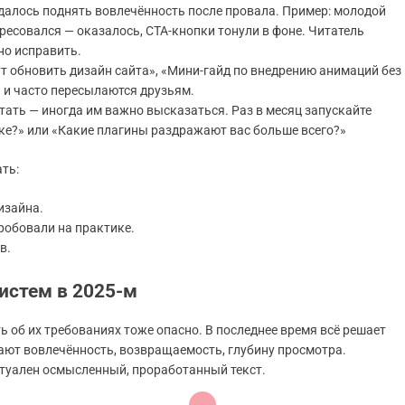
 удалось поднять вовлечённость после провала. Пример: молодой
ересовался — оказалось, CTA-кнопки тонули в фоне. Читатель
но исправить.
ут обновить дизайн сайта», «Мини-гайд по внедрению анимаций без
 и часто пересылаются друзьям.
тать — иногда им важно высказаться. Раз в месяц запускайте
тке?» или «Какие плагины раздражают вас больше всего?»
ть:
изайна.
робовали на практике.
в.
истем в 2025-м
ь об их требованиях тоже опасно. В последнее время всё решает
ают вовлечённость, возвращаемость, глубину просмотра.
ктуален осмысленный, проработанный текст.