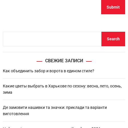
S
Search
e
a
r
СВЕЖИЕ ЗАПИСИ
c
h
Как объединить забор и ворота в едином стиле?
Какие цветы выбрать в Харькове по сезону: весна, лето, осень,
зима
Де замовити нашивки та значки: приклади та варіанти
виготовлення