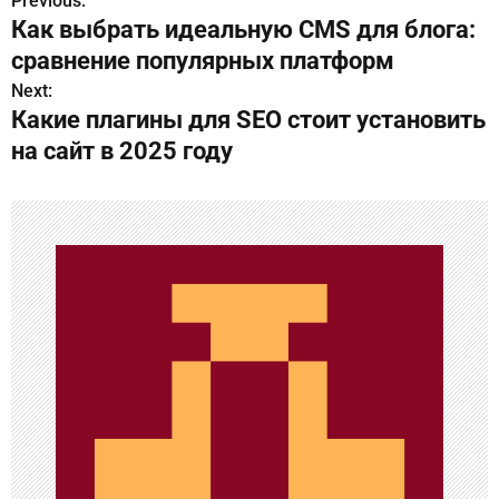
Previous:
Н
Как выбрать идеальную CMS для блога:
а
сравнение популярных платформ
в
Next:
Какие плагины для SEO стоит установить
и
на сайт в 2025 году
г
а
ц
и
я
п
о
з