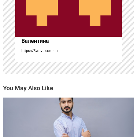
а
п
и
с
Валентина
я
https://3wave.com.ua
м
You May Also Like