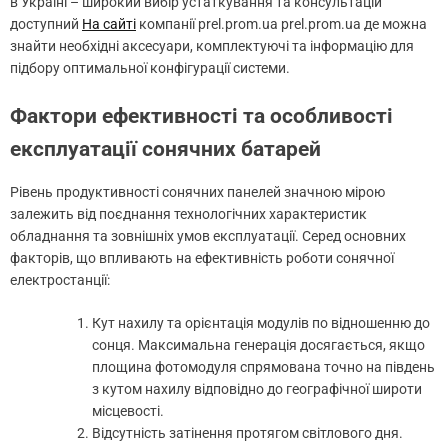
в Україні – широкий вибір устаткування та консультацій
доступний
На сайті
компанії prel.prom.ua prel.prom.ua де можна
знайти необхідні аксесуари, комплектуючі та інформацію для
підбору оптимальної конфігурації системи.
Фактори ефективності та особливості
експлуатації сонячних батарей
Рівень продуктивності сонячних панелей значною мірою
залежить від поєднання технологічних характеристик
обладнання та зовнішніх умов експлуатації. Серед основних
факторів, що впливають на ефективність роботи сонячної
електростанції:
Кут нахилу та орієнтація модулів по відношенню до
сонця. Максимальна генерація досягається, якщо
площина фотомодуля спрямована точно на південь
з кутом нахилу відповідно до географічної широти
місцевості.
Відсутність затінення протягом світлового дня.