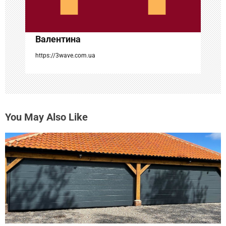
с
я
Валентина
м
https://3wave.com.ua
You May Also Like