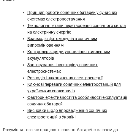
Принцип роботи сонячних батарей у сучасних
системах електропостачання
Технологічні етапи перетворення сонячного світла
на електричну енергію
Взаємодія фотомодулів з сонячним
випромінюванням
Контролер заряду: управління живленням
акумуляторів
Застосування інверторів у сонячних
електросистемах
Розподіл і накопичення електроенергії
Ключові переваги сонячних електростанцій для
українських споживачів
Фактори ефективності та особливості експлуатації
сонячних батарей
Висновки щодо впровадження сонячних
електростанцій в Україні
Розуміння того, як працюють сонячні батареї, є ключем до