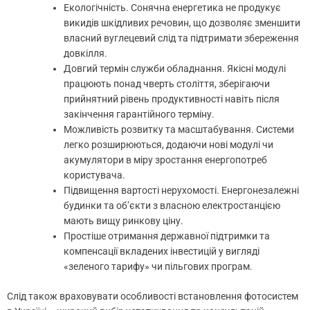
Екологічність. Сонячна енергетика не продукує
викидів шкідливих речовин, що дозволяє зменшити
власний вуглецевий слід та підтримати збереження
довкілля.
Довгий термін служби обладнання. Якісні модулі
працюють понад чверть століття, зберігаючи
прийнятний рівень продуктивності навіть після
закінчення гарантійного терміну.
Можливість розвитку та масштабування. Системи
легко розширюються, додаючи нові модулі чи
акумулятори в міру зростання енергопотреб
користувача.
Підвищення вартості нерухомості. Енергонезалежні
будинки та об’єкти з власною електростанцією
мають вищу ринкову ціну.
Простіше отримання державної підтримки та
компенсації вкладених інвестицій у вигляді
«зеленого тарифу» чи пільгових програм.
Слід також враховувати особливості встановлення фотосистем