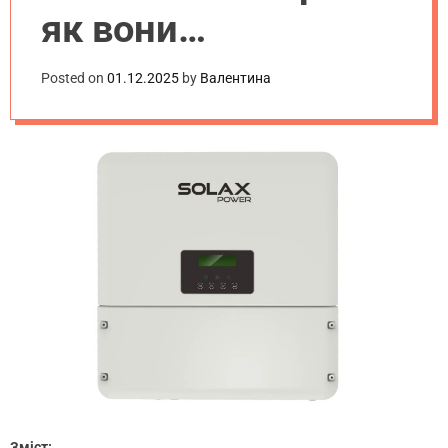
як вони
перетворюють
Posted on
01.12.2025
by
Валентина
світло на
електричну енергію
Зміст: