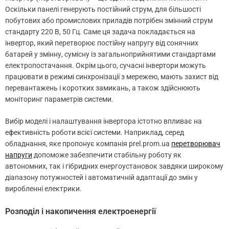
Оскільки панелі генерують постійний струм, для більшості
побутових або промислових приладів потрібен змінний струм
стандарту 220 В, 50 Гц. Саме ця задача покладається на
інвертор, який перетворює постійну напругу від сонячних
батарей у змінну, сумісну із загальноприйнятими стандартами
електропостачання. Окрім цього, сучасні інвертори можуть
працювати в режимі синхронізації з мережею, мають захист від
перевантажень і коротких замикань, а також здійснюють
моніторинг параметрів системи.
Вибір моделі і налаштування інвертора істотно впливає на
ефективність роботи всієї системи. Наприклад, серед
обладнання, яке пропонує компанія prel.prom.ua
перетворювач
напруги
допоможе забезпечити стабільну роботу як
автономних, так і гібридних енергоустановок завдяки широкому
діапазону потужностей і автоматичній адаптації до змін у
виробленні електрики.
Розподіл і накопичення електроенергії