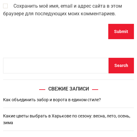
Сохранить моё имя, email и адрес сайта в этом
браузере для последующих моих комментариев.
S
Search
e
a
r
СВЕЖИЕ ЗАПИСИ
c
h
Как объединить забор и ворота в едином стиле?
Какие цветы выбрать в Харькове по сезону: весна, лето, осень,
зима