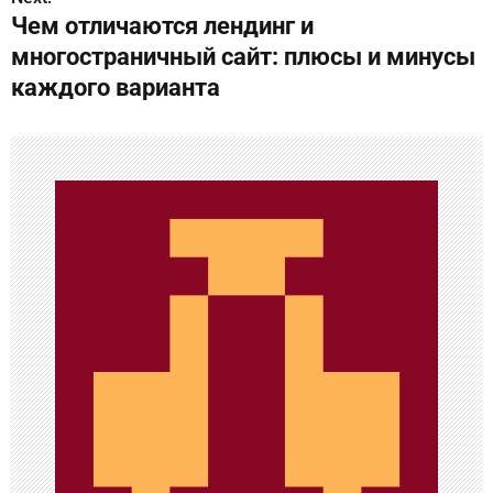
и
Чем отличаются лендинг и
г
многостраничный сайт: плюсы и минусы
каждого варианта
а
ц
и
я
п
о
з
а
п
и