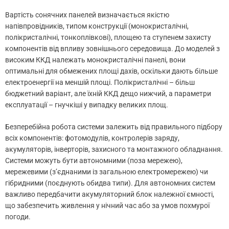
Вартість сонячних панелей визначається якістю
напівпровідників, типом конструкції (монокристалічні,
полікристалічні, тонкоплівкові), площею та ступенем захисту
компонентів від впливу зовнішнього середовища. До моделей з
високим ККД належать монокристалічні панелі, вони
оптимальні для обмежених площі дахів, оскільки дають більше
електроенергії на меншій площі. Полікристалічні – більш
бюджетний варіант, але їхній ККД дещо нижчий, а параметри
експлуатації – гнучкіші у випадку великих площ.
Безперебійна робота системи залежить від правильного підбору
всіх компонентів: фотомодулів, контролерів заряду,
акумуляторів, інверторів, захисного та монтажного обладнання.
Системи можуть бути автономними (поза мережею),
мережевими (з’єднаними із загальною електромережею) чи
гібридними (поєднують обидва типи). Для автономних систем
важливо передбачити акумуляторний блок належної ємності,
що забезпечить живлення у нічний час або за умов похмурої
погоди.