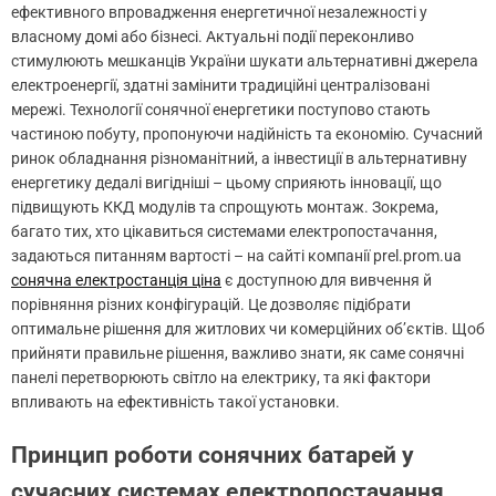
ефективного впровадження енергетичної незалежності у
власному домі або бізнесі. Актуальні події переконливо
стимулюють мешканців України шукати альтернативні джерела
електроенергії, здатні замінити традиційні централізовані
мережі. Технології сонячної енергетики поступово стають
частиною побуту, пропонуючи надійність та економію. Сучасний
ринок обладнання різноманітний, а інвестиції в альтернативну
енергетику дедалі вигідніші – цьому сприяють інновації, що
підвищують ККД модулів та спрощують монтаж. Зокрема,
багато тих, хто цікавиться системами електропостачання,
задаються питанням вартості – на сайті компанії prel.prom.ua
сонячна електростанція ціна
є доступною для вивчення й
порівняння різних конфігурацій. Це дозволяє підібрати
оптимальне рішення для житлових чи комерційних об’єктів. Щоб
прийняти правильне рішення, важливо знати, як саме сонячні
панелі перетворюють світло на електрику, та які фактори
впливають на ефективність такої установки.
Принцип роботи сонячних батарей у
сучасних системах електропостачання