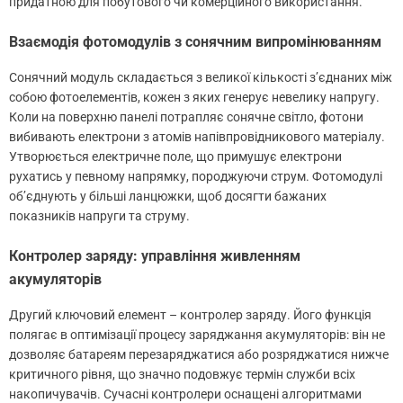
придатною для побутового чи комерційного використання.
Взаємодія фотомодулів з сонячним випромінюванням
Сонячний модуль складається з великої кількості з’єднаних між
собою фотоелементів, кожен з яких генерує невелику напругу.
Коли на поверхню панелі потрапляє сонячне світло, фотони
вибивають електрони з атомів напівпровідникового матеріалу.
Утворюється електричне поле, що примушує електрони
рухатись у певному напрямку, породжуючи струм. Фотомодулі
об’єднують у більші ланцюжки, щоб досягти бажаних
показників напруги та струму.
Контролер заряду: управління живленням
акумуляторів
Другий ключовий елемент – контролер заряду. Його функція
полягає в оптимізації процесу заряджання акумуляторів: він не
дозволяє батареям перезаряджатися або розряджатися нижче
критичного рівня, що значно подовжує термін служби всіх
накопичувачів. Сучасні контролери оснащені алгоритмами