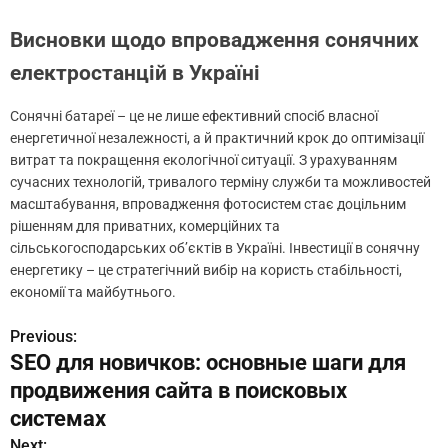
Висновки щодо впровадження сонячних
електростанцій в Україні
Сонячні батареї – це не лише ефективний спосіб власної
енергетичної незалежності, а й практичний крок до оптимізації
витрат та покращення екологічної ситуації. З урахуванням
сучасних технологій, тривалого терміну служби та можливостей
масштабування, впровадження фотосистем стає доцільним
рішенням для приватних, комерційних та
сільськогосподарських об’єктів в Україні. Інвестиції в сонячну
енергетику – це стратегічний вибір на користь стабільності,
економії та майбутнього.
Previous:
Н
SEO для новичков: основные шаги для
а
продвижения сайта в поисковых
в
системах
Next: