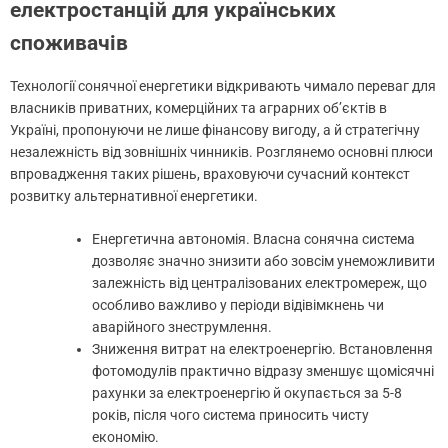
електростанцій для українських
споживачів
Технології сонячної енергетики відкривають чимало переваг для
власників приватних, комерційних та аграрних об’єктів в
Україні, пропонуючи не лише фінансову вигоду, а й стратегічну
незалежність від зовнішніх чинників. Розглянемо основні плюси
впровадження таких рішень, враховуючи сучасний контекст
розвитку альтернативної енергетики.
Енергетична автономія. Власна сонячна система
дозволяє значно знизити або зовсім унеможливити
залежність від централізованих електромереж, що
особливо важливо у періоди відівімкнень чи
аварійного знеструмлення.
Зниження витрат на електроенергію. Встановлення
фотомодулів практично відразу зменшує щомісячні
рахунки за електроенергію й окупається за 5-8
років, після чого система приносить чисту
економію.