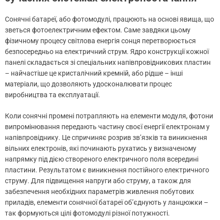
Сонячні батареї, або фотомодулі, працюють на основі явища, що
зветься фотоелектричним ефектом. Саме завдяки цьому
фізичному процесу світлова енергія сонця перетворюється
безпосередньо на електричний струм. Ядро конструкції кожної
панелі складається зі спеціальних напівпровідникових пластин
– найчастіше це кристалічний кремній, або рідше – інші
матеріали, що дозволяють удосконалювати процес
виробництва та експлуатації.
Коли сонячні промені потрапляють на елементи модуля, фотони
випромінювання передають частину своєї енергії електронам у
напівпровіднику. Це спричиняє розрив зв’язків та виникнення
вільних електронів, які починають рухатись у визначеному
напрямку під дією створеного електричного поля всередині
пластини. Результатом є виникнення постійного електричного
струму. Для підвищення напруги або струму, а також для
забезпечення необхідних параметрів живлення побутових
приладів, елементи сонячної батареї об’єднують у ланцюжки –
так формуються цілі фотомодулі різної потужності.