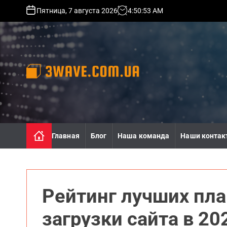
S
Пятница, 7 августа 2026
4
:
50
:
55
AM
k
i
p
t
o
c
o
3
n
w
t
a
e
v
n
e
Главная
Блог
Наша команда
Наши контак
t
.
c
o
m
.
Рейтинг лучших пла
u
a
загрузки сайта в 20