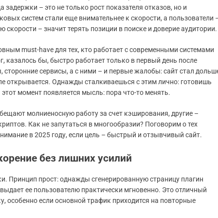
 задержки – это не только рост показателя отказов, но и
овых систем стали еще внимательнее к скорости, а пользователи 
ю скорости – значит терять позиции в поиске и доверие аудитории.
овным must-have для тех, кто работает с современными системами
 казалось бы, быстро работает только в первый день после
 сторонние сервисы, а с ними – и первые жалобы: сайт стал дольш
еле открывается. Однажды сталкиваешься с этим лично: готовишь
этот момент появляется мысль: пора что-то менять.
бещают молниеносную работу за счет кэширования, другие –
риптов. Как не запутаться в многообразии? Поговорим о тех
нимание в 2025 году, если цель – быстрый и отзывчивый сайт.
корение без лишних усилий
и. Принцип прост: однажды сгенерированную страницу плагин
 выдает ее пользователю практически мгновенно. Это отличный
ку, особенно если основной трафик приходится на повторные