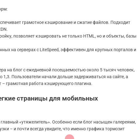
орм:
беспечивает грамотное кэширование и сжатие файлов. Подходит
CDN.
тройку, позволяет кэшировать не только HTML, но и объекты, базы
нных на серверах с LiteSpeed, эффективен для крупных порталов и
ера на блог с ежедневной посещаемостью около 5 тысяч человек,
о 1,3. Пользователи начали дольше задерживаться на сайте, а
т – грамотная работа кэширующего плагина.
егкие страницы для мобильных
и главный «утяжелитель». Особенно если блог насыщен галереями,
зки – и почти всегда увидите, что именно графика тормозит