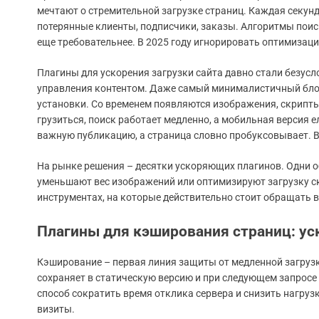
мечтают о стремительной загрузке страниц. Каждая секунда
потерянные клиенты, подписчики, заказы. Алгоритмы поиск
еще требовательнее. В 2025 году игнорировать оптимизаци
Плагины для ускорения загрузки сайта давно стали безусл
управления контентом. Даже самый минималистичный блог,
установки. Со временем появляются изображения, скрипты,
грузиться, поиск работает медленно, а мобильная версия 
важную публикацию, а страница словно пробуксовывает. В 
На рынке решения – десятки ускоряющих плагинов. Одни о
уменьшают вес изображений или оптимизируют загрузку ск
инструментах, на которые действительно стоит обращать в
Плагины для кэширования страниц: ус
Кэширование – первая линия защиты от медленной загрузк
сохраняет в статическую версию и при следующем запросе
способ сократить время отклика сервера и снизить нагруз
визиты.