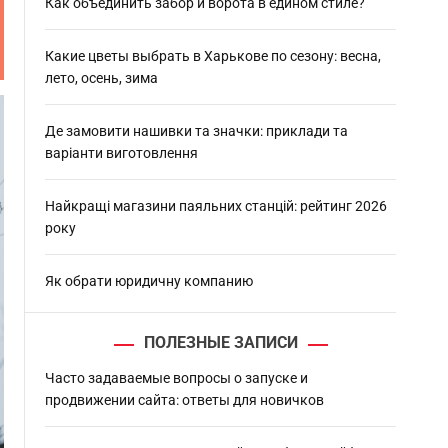
h
Как объединить забор и ворота в едином стиле?
Какие цветы выбрать в Харькове по сезону: весна,
лето, осень, зима
Де замовити нашивки та значки: приклади та
варіанти виготовлення
Найкращі магазини паяльних станцій: рейтинг 2026
року
Як обрати юридичну компанию
ПОЛЕЗНЫЕ ЗАПИСИ
Часто задаваемые вопросы о запуске и
продвижении сайта: ответы для новичков