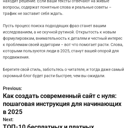
находит решение. Если ваши тексты отвечают на живые
вопросы, содержат понятные слова и реальные советы –
трафик не заставит себя ждать.
Пусть процесс поиска подходящих фраз станет вашим
исследованием, а не скучной рутиной. Открытость к новым
формулировкам, внимательность к деталям и честный интерес
к проблемам своей аудитории – вот что помогает расти. Слова,
которыми пользуются люди в 2025, станут вашей опорой для
продвижения.
Берегите свой стиль, заботьтесь о читателе, и тогда даже самый
скромный блог будет расти быстрее, чем вы ожидали.
Previous:
Н
Как создать современный сайт с нуля:
а
пошаговая инструкция для начинающих
в
в 2025
Next:
и
ТОП-10 бесплатных и платных