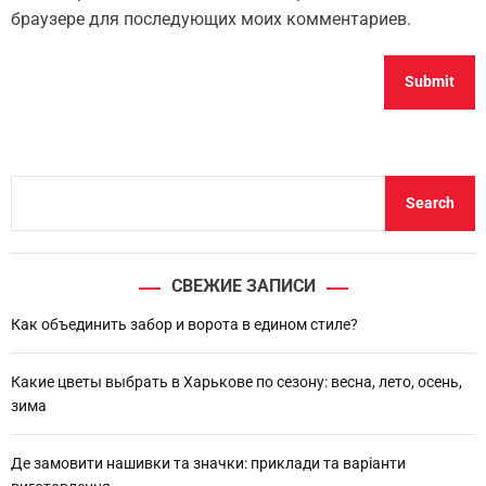
браузере для последующих моих комментариев.
S
Search
e
a
r
СВЕЖИЕ ЗАПИСИ
c
h
Как объединить забор и ворота в едином стиле?
Какие цветы выбрать в Харькове по сезону: весна, лето, осень,
зима
Де замовити нашивки та значки: приклади та варіанти