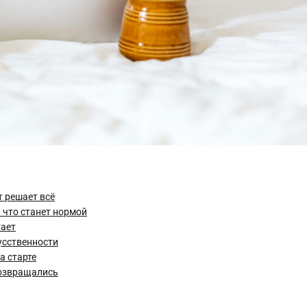
т решает всё
 что станет нормой
тает
усственности
а старте
возвращались