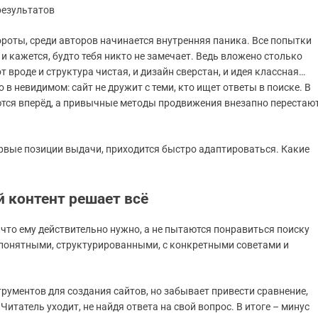
результатов
бороты, среди авторов начинается внутренняя паника. Все попытки
 кажется, будто тебя никто не замечает. Ведь вложено столько
вроде и структура чистая, и дизайн сверстан, и идея классная…
 в невидимом: сайт не дружит с теми, кто ищет ответы в поиске. В
аются вперёд, а привычные методы продвижения внезапно перестаю
ервые позиции выдачи, приходится быстро адаптироваться. Какие
 контент решает всё
 что ему действительно нужно, а не пытаются понравиться поиску
понятными, структурированными, с конкретными советами и
трументов для создания сайтов, но забывает привести сравнение,
татель уходит, не найдя ответа на свой вопрос. В итоге – минус