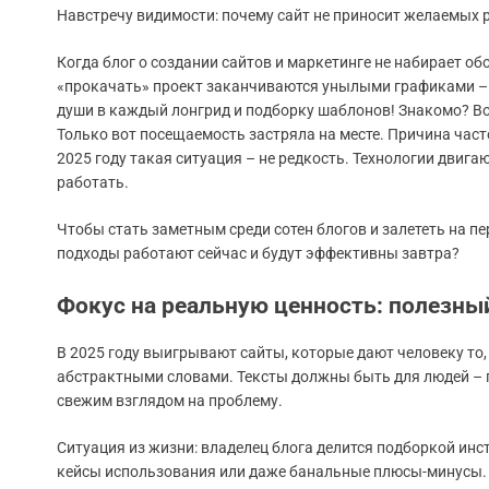
Навстречу видимости: почему сайт не приносит желаемых 
Когда блог о создании сайтов и маркетинге не набирает о
«прокачать» проект заканчиваются унылыми графиками – и
души в каждый лонгрид и подборку шаблонов! Знакомо? Вот 
Только вот посещаемость застряла на месте. Причина часто
2025 году такая ситуация – не редкость. Технологии двиг
работать.
Чтобы стать заметным среди сотен блогов и залететь на п
подходы работают сейчас и будут эффективны завтра?
Фокус на реальную ценность: полезный
В 2025 году выигрывают сайты, которые дают человеку то,
абстрактными словами. Тексты должны быть для людей – 
свежим взглядом на проблему.
Ситуация из жизни: владелец блога делится подборкой инс
кейсы использования или даже банальные плюсы-минусы. Чи