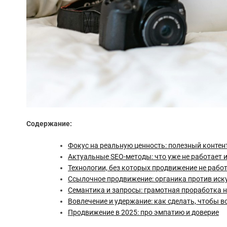
Содержание:
Фокус на реальную ценность: полезный контен
Актуальные SEO-методы: что уже не работает и
Технологии, без которых продвижение не рабо
Ссылочное продвижение: органика против иск
Семантика и запросы: грамотная проработка н
Вовлечение и удержание: как сделать, чтобы 
Продвижение в 2025: про эмпатию и доверие