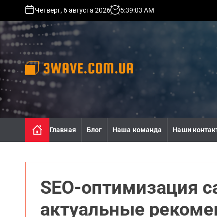
S
Четверг, 6 августа 2026
5
:
39
:
04
AM
k
i
p
t
o
c
o
3
n
w
t
a
e
v
n
e
Главная
Блог
Наша команда
Наши контак
t
.
c
o
m
.
SEO-оптимизация са
u
a
актуальные рекоме