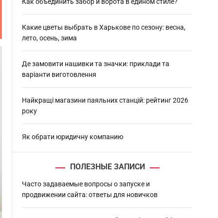
h
Как объединить забор и ворота в едином стиле?
Какие цветы выбрать в Харькове по сезону: весна,
лето, осень, зима
Де замовити нашивки та значки: приклади та
варіанти виготовлення
Найкращі магазини паяльних станцій: рейтинг 2026
року
Як обрати юридичну компанию
ПОЛЕЗНЫЕ ЗАПИСИ
Часто задаваемые вопросы о запуске и
продвижении сайта: ответы для новичков