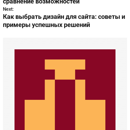
в
сравнение возможностей
Next:
и
Как выбрать дизайн для сайта: советы и
г
примеры успешных решений
а
ц
и
я
п
о
з
а
п