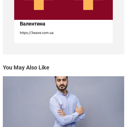
и
с
Валентина
я
https://3wave.com.ua
м
You May Also Like