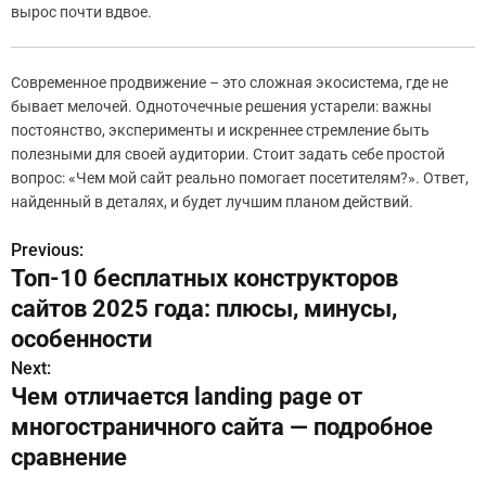
вырос почти вдвое.
Современное продвижение – это сложная экосистема, где не
бывает мелочей. Одноточечные решения устарели: важны
постоянство, эксперименты и искреннее стремление быть
полезными для своей аудитории. Стоит задать себе простой
вопрос: «Чем мой сайт реально помогает посетителям?». Ответ,
найденный в деталях, и будет лучшим планом действий.
Previous:
Н
Топ-10 бесплатных конструкторов
а
сайтов 2025 года: плюсы, минусы,
в
особенности
Next:
и
Чем отличается landing page от
г
многостраничного сайта — подробное
сравнение
а