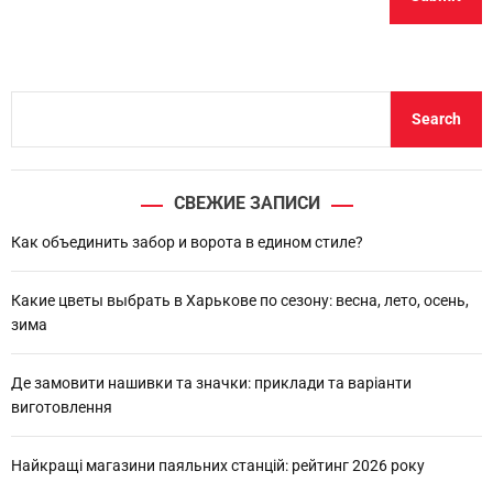
S
Search
e
a
r
СВЕЖИЕ ЗАПИСИ
c
h
Как объединить забор и ворота в едином стиле?
Какие цветы выбрать в Харькове по сезону: весна, лето, осень,
зима
Де замовити нашивки та значки: приклади та варіанти
виготовлення
Найкращі магазини паяльних станцій: рейтинг 2026 року