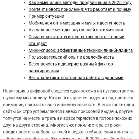
Как изменились методы продвижения в 2025 году
Контент нового поколения: что работает и почему
Пример ситуации
Мобильная оптимизация и мультидоступность
Актуальные методы внутренней оптимизации
Ссылочная стратегия: естественность – новый
стандарт
Мини-список: эффективные техники линкбилдинга
Пользовательский опыт и вовлечённость
Безопасность и доверие: важный фактор
ранжирования
Век аналитики: постоянная работа с данными
Навигация в цифровой среде сегодня похожа на путешествие по
шумному мегаполису. Каждый старается выделиться, привлечь
внимание, показать свою индивидуальность. В этой гонке одни
сайты быстро устремляются наверх поисковой выдачи, другие
топчутся на месте, а третьи и вовсе теряются в потоке похожих
друг на друга страниц. Многие уже поняли: старые трюки –
вроде простого набора ключей и редкого обновления контента
– больше не работают. Все изменилось. В 2025 году борьба за