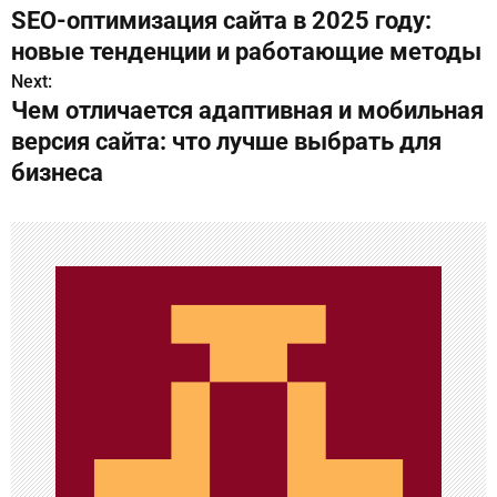
SEO-оптимизация сайта в 2025 году:
а
новые тенденции и работающие методы
в
Next:
Чем отличается адаптивная и мобильная
и
версия сайта: что лучше выбрать для
г
бизнеса
а
ц
и
я
п
о
з