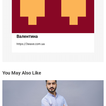
а
п
и
с
Валентина
я
https://3wave.com.ua
м
You May Also Like