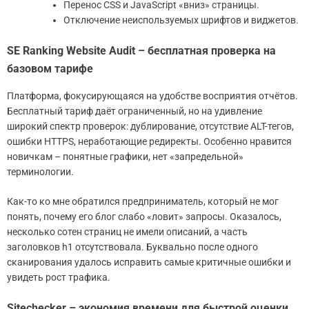
Перенос CSS и JavaScript «вниз» страницы.
Отключение неиспользуемых шрифтов и виджетов.
SE Ranking Website Audit – бесплатная проверка на
базовом тарифе
Платформа, фокусирующаяся на удобстве восприятия отчётов.
Бесплатный тариф даёт ограниченный, но на удивление
широкий спектр проверок: дублирование, отсутствие ALT-тегов,
ошибки HTTPS, неработающие редиректы. Особенно нравится
новичкам – понятные графики, нет «запредельной»
терминологии.
Как-то ко мне обратился предприниматель, который не мог
понять, почему его блог слабо «ловит» запросы. Оказалось,
несколько сотен страниц не имели описаний, а часть
заголовков h1 отсутствовала. Буквально после одного
сканирования удалось исправить самые критичные ошибки и
увидеть рост трафика.
Sitechecker – экономия времени для быстрой оценки