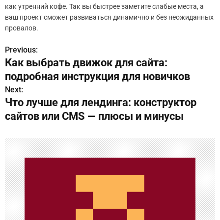
как утренний кофе. Так вы быстрее заметите слабые места, а
ваш проект сможет развиваться динамично и без неожиданных
провалов.
Previous:
Н
Как выбрать движок для сайта:
а
подробная инструкция для новичков
в
Next:
Что лучше для лендинга: конструктор
и
сайтов или CMS — плюсы и минусы
г
а
ц
и
я