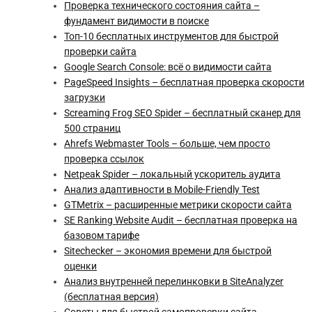
Проверка технического состояния сайта –
фундамент видимости в поиске
Топ-10 бесплатных инструментов для быстрой
проверки сайта
Google Search Console: всё о видимости сайта
PageSpeed Insights – бесплатная проверка скорости
загрузки
Screaming Frog SEO Spider – бесплатный сканер для
500 страниц
Ahrefs Webmaster Tools – больше, чем просто
проверка ссылок
Netpeak Spider – локальный ускоритель аудита
Анализ адаптивности в Mobile-Friendly Test
GTMetrix – расширенные метрики скорости сайта
SE Ranking Website Audit – бесплатная проверка на
базовом тарифе
Sitechecker – экономия времени для быстрой
оценки
Анализ внутренней перелинковки в SiteAnalyzer
(бесплатная версия)
Советы для быстрой самопроверки сайта