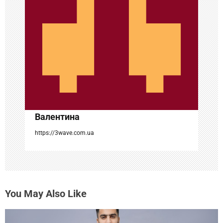
п
о
з
а
п
и
с
Валентина
я
https://3wave.com.ua
м
You May Also Like