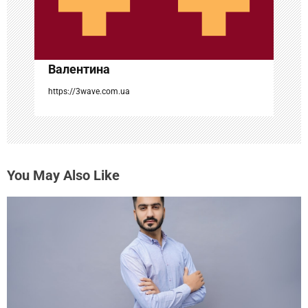
п
и
с
Валентина
я
https://3wave.com.ua
м
You May Also Like