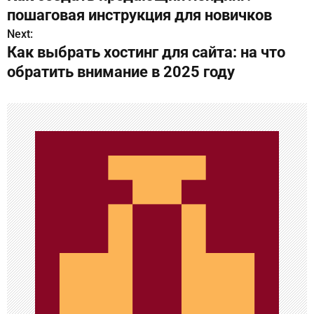
а
пошаговая инструкция для новичков
в
Next:
Как выбрать хостинг для сайта: на что
и
обратить внимание в 2025 году
г
а
ц
и
я
п
о
з
а