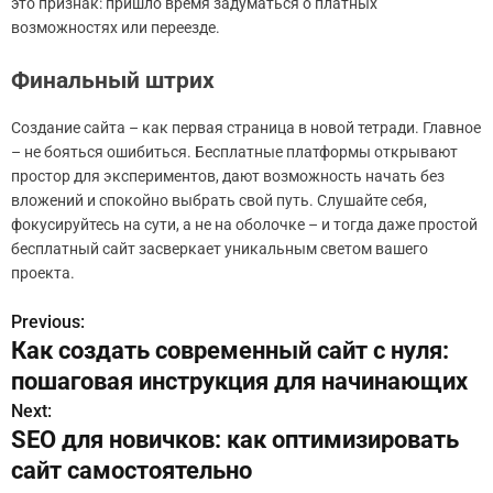
это признак: пришло время задуматься о платных
возможностях или переезде.
Финальный штрих
Создание сайта – как первая страница в новой тетради. Главное
– не бояться ошибиться. Бесплатные платформы открывают
простор для экспериментов, дают возможность начать без
вложений и спокойно выбрать свой путь. Слушайте себя,
фокусируйтесь на сути, а не на оболочке – и тогда даже простой
бесплатный сайт засверкает уникальным светом вашего
проекта.
Previous:
Н
Как создать современный сайт с нуля:
а
пошаговая инструкция для начинающих
в
Next:
SEO для новичков: как оптимизировать
и
сайт самостоятельно