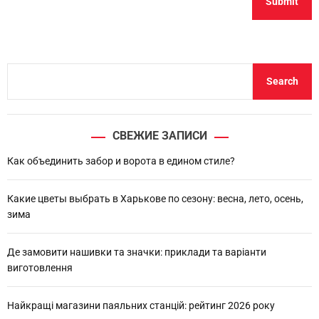
S
Search
e
a
r
СВЕЖИЕ ЗАПИСИ
c
h
Как объединить забор и ворота в едином стиле?
Какие цветы выбрать в Харькове по сезону: весна, лето, осень,
зима
Де замовити нашивки та значки: приклади та варіанти
виготовлення
Найкращі магазини паяльних станцій: рейтинг 2026 року