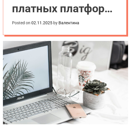
платных платформ
для создания
Posted on
02.11.2025
by
Валентина
сайтов в 2025 году