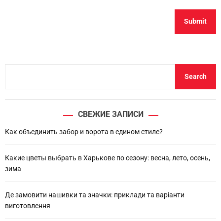
S
Search
e
a
r
СВЕЖИЕ ЗАПИСИ
c
h
Как объединить забор и ворота в едином стиле?
Какие цветы выбрать в Харькове по сезону: весна, лето, осень,
зима
Де замовити нашивки та значки: приклади та варіанти
виготовлення