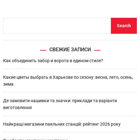
S
Search
e
a
r
СВЕЖИЕ ЗАПИСИ
c
h
Как объединить забор и ворота в едином стиле?
Какие цветы выбрать в Харькове по сезону: весна, лето, осень,
зима
Де замовити нашивки та значки: приклади та варіанти
виготовлення
Найкращі магазини паяльних станцій: рейтинг 2026 року