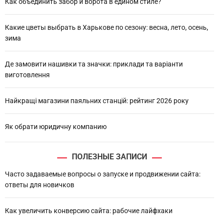
h
Как объединить забор и ворота в едином стиле?
Какие цветы выбрать в Харькове по сезону: весна, лето, осень,
зима
Де замовити нашивки та значки: приклади та варіанти
виготовлення
Найкращі магазини паяльних станцій: рейтинг 2026 року
Як обрати юридичну компанию
ПОЛЕЗНЫЕ ЗАПИСИ
Часто задаваемые вопросы о запуске и продвижении сайта:
ответы для новичков
Как увеличить конверсию сайта: рабочие лайфхаки