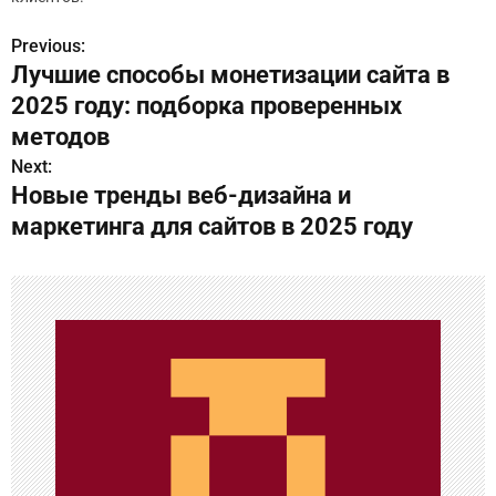
Previous:
Н
Лучшие способы монетизации сайта в
а
2025 году: подборка проверенных
в
методов
Next:
и
Новые тренды веб-дизайна и
г
маркетинга для сайтов в 2025 году
а
ц
и
я
п
о