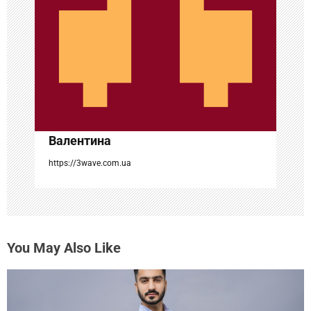
з
а
п
и
с
Валентина
я
https://3wave.com.ua
м
You May Also Like