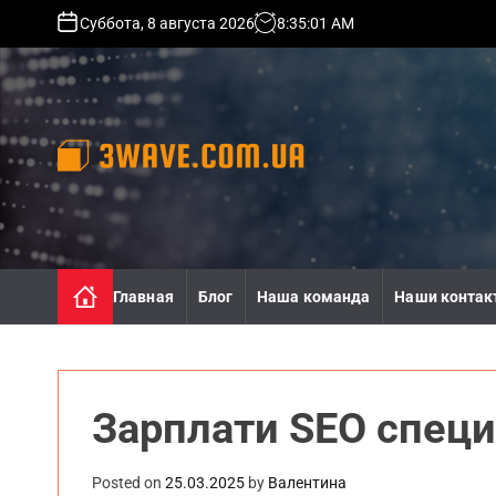
S
Суббота, 8 августа 2026
8
:
35
:
03
AM
k
i
p
t
o
c
o
3
n
w
t
a
e
v
n
e
Главная
Блог
Наша команда
Наши контак
t
.
c
o
m
.
Зарплати SEO специ
u
a
Posted on
25.03.2025
by
Валентина