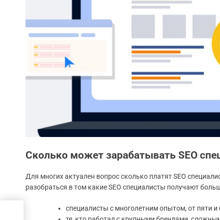
Сколько может зарабатывать SEO спе
Для многих актуален вопрос сколько платят SEO специали
разобраться в том какие SEO специалисты получают больше
специалисты с многолетним опытом, от пяти и
оля
те, кто работал с крупными брендами, сложны