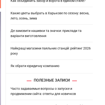
h
Как объединить забор и ворота в едином стиле?
Какие цветы выбрать в Харькове по сезону: весна,
лето, осень, зима
Де замовити нашивки та значки: приклади та
варіанти виготовлення
Найкращі магазини паяльних станцій: рейтинг 2026
року
Як обрати юридичну компанию
ПОЛЕЗНЫЕ ЗАПИСИ
Часто задаваемые вопросы о запуске и
продвижении сайта: ответы для новичков