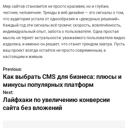
Мир сайтов становится не просто красивее, но и глубже,
честнее, человечнее. Тренды в веб-дизайне — это сигналы о том,
что аудитория устала от однообразия и «дежурных решений».
Каждый год эти сигналы всё громче: скорость, вовлечённость,
индивидуальный опыт, забота о пользователе. Одна простая
мысль не теряет актуальности: уважаемого пользователя видно
издалека, и именно он решает, что станет трендом завтра. Пусть
ваш проект всегда остаётся не просто современным, а
настоящим и живым.
Previous:
Н
Как выбрать CMS для бизнеса: плюсы и
а
минусы популярных платформ
в
Next:
Лайфхаки по увеличению конверсии
и
сайта без вложений
г
а