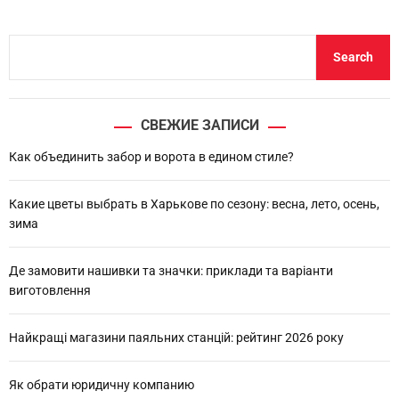
S
Search
e
a
r
СВЕЖИЕ ЗАПИСИ
c
h
Как объединить забор и ворота в едином стиле?
Какие цветы выбрать в Харькове по сезону: весна, лето, осень,
зима
Де замовити нашивки та значки: приклади та варіанти
виготовлення
Найкращі магазини паяльних станцій: рейтинг 2026 року
Як обрати юридичну компанию