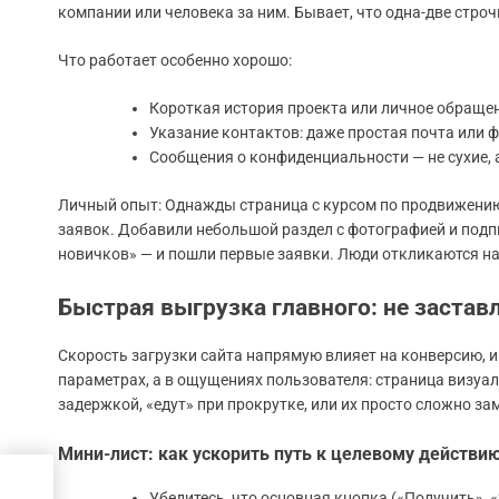
компании или человека за ним. Бывает, что одна-две стро
Что работает особенно хорошо:
Короткая история проекта или личное обращени
Указание контактов: даже простая почта или 
Сообщения о конфиденциальности — не сухие, 
Личный опыт: Однажды страница с курсом по продвижению
заявок. Добавили небольшой раздел с фотографией и подпи
новичков» — и пошли первые заявки. Люди откликаются на 
Быстрая выгрузка главного: не застав
Скорость загрузки сайта напрямую влияет на конверсию, и 
параметрах, а в ощущениях пользователя: страница визуал
задержкой, «едут» при прокрутке, или их просто сложно за
Мини-лист: как ускорить путь к целевому действи
Убедитесь, что основная кнопка («Получить», 