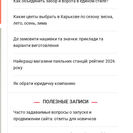
h
Как объединить забор и ворота в едином стиле?
Какие цветы выбрать в Харькове по сезону: весна,
лето, осень, зима
Де замовити нашивки та значки: приклади та
варіанти виготовлення
Найкращі магазини паяльних станцій: рейтинг 2026
року
Як обрати юридичну компанию
ПОЛЕЗНЫЕ ЗАПИСИ
Часто задаваемые вопросы о запуске и
продвижении сайта: ответы для новичков