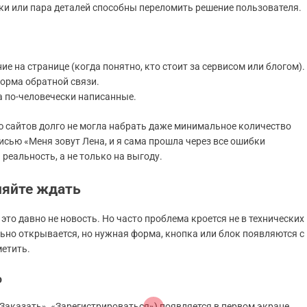
чки или пара деталей способны переломить решение пользователя.
е на странице (когда понятно, кто стоит за сервисом или блогом).
форма обратной связи.
а по-человечески написанные.
 сайтов долго не могла набрать даже минимальное количество
сью «Меня зовут Лена, и я сама прошла через все ошибки
реальность, а не только на выгоду.
ляйте ждать
это давно не новость. Но часто проблема кроется не в технических
ьно открывается, но нужная форма, кнопка или блок появляются с
метить.
ю
«Заказать», «Зарегистрироваться») появляется в первом экране.