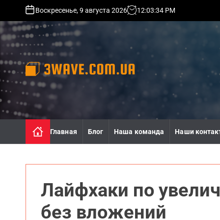
S
Воскресенье, 9 августа 2026
12
:
03
:
36
PM
k
i
p
t
o
c
o
3
n
w
t
a
e
v
n
e
Главная
Блог
Наша команда
Наши контак
t
.
c
o
m
.
Лайфхаки по увели
u
a
без вложений