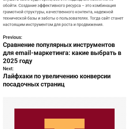
обойти. Создание эффективного ресурса – это комбинация
грамотной структуры, качественного контента, надежной
технической базы и заботы о пользователях. Тогда сайт станет
настоящим инструментом для роста и продвижения.
Previous:
Н
Сравнение популярных инструментов
а
для email-маркетинга: какие выбрать в
в
2025 году
Next:
и
Лайфхаки по увеличению конверсии
г
посадочных страниц
а
ц
и
я