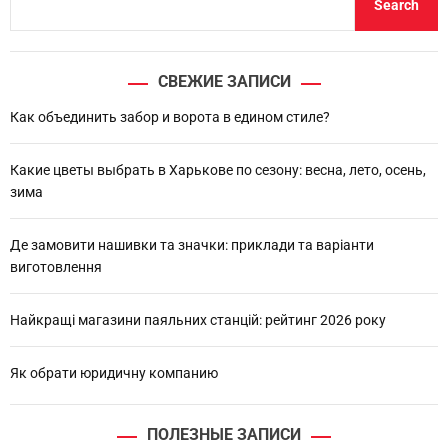
Search
e
a
r
СВЕЖИЕ ЗАПИСИ
c
h
Как объединить забор и ворота в едином стиле?
Какие цветы выбрать в Харькове по сезону: весна, лето, осень,
зима
Де замовити нашивки та значки: приклади та варіанти
виготовлення
Найкращі магазини паяльних станцій: рейтинг 2026 року
Як обрати юридичну компанию
ПОЛЕЗНЫЕ ЗАПИСИ