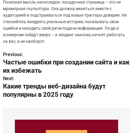
Полезная мысль напоследок: посадочная страница – это не
мраморная скульптура. Она должна меняться вместе с
аудиторией и подстраиваться под новые триггеры доверия. Не
стесняйтесь внедрять реальные истории, показывать свои
ошибки и находить свой ритм подачи информации. Тогда и
конверсии пойдут вверх – а лендинг наконец начнёт работать
на вас, а не наоборот.
Previous:
Н
Частые ошибки при создании сайта и как
а
их избежать
в
Next:
Какие тренды веб-дизайна будут
и
популярны в 2025 году
г
а
ц