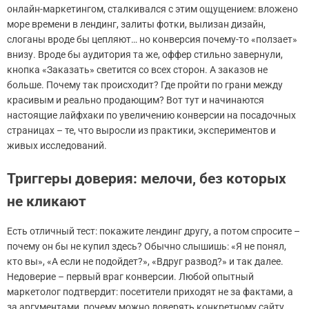
онлайн-маркетингом, сталкивался с этим ощущением: вложено
море времени в лендинг, залиты фотки, вылизан дизайн,
слоганы вроде бы цепляют… но конверсия почему-то «ползает»
внизу. Вроде бы аудитория та же, оффер стильно завернули,
кнопка «Заказать» светится со всех сторон. А заказов не
больше. Почему так происходит? Где пройти по грани между
красивым и реально продающим? Вот тут и начинаются
настоящие лайфхаки по увеличению конверсии на посадочных
страницах – те, что выросли из практики, экспериментов и
живых исследований.
Триггеры доверия: мелочи, без которых
не кликают
Есть отличный тест: покажите лендинг другу, а потом спросите –
почему он бы не купил здесь? Обычно слышишь: «Я не понял,
кто вы», «А если не подойдет?», «Вдруг развод?» и так далее.
Недоверие – первый враг конверсии. Любой опытный
маркетолог подтвердит: посетители приходят не за фактами, а
за аргументами, почему можно доверять конкретному сайту.