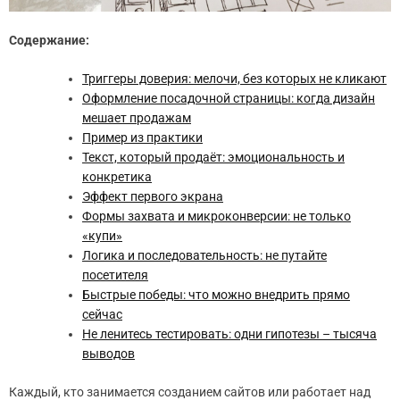
Содержание:
Триггеры доверия: мелочи, без которых не кликают
Оформление посадочной страницы: когда дизайн
мешает продажам
Пример из практики
Текст, который продаёт: эмоциональность и
конкретика
Эффект первого экрана
Формы захвата и микроконверсии: не только
«купи»
Логика и последовательность: не путайте
посетителя
Быстрые победы: что можно внедрить прямо
сейчас
Не ленитесь тестировать: одни гипотезы – тысяча
выводов
Каждый, кто занимается созданием сайтов или работает над