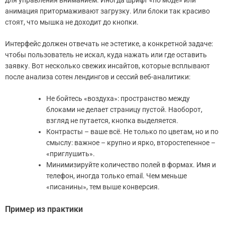
для управления вниманием. Иногда шрифт «по моде» или
анимация притормаживают загрузку. Или блоки так красиво
стоят, что мышка не доходит до кнопки.
Интерфейс должен отвечать не эстетике, а конкретной задаче:
чтобы пользователь не искал, куда нажать или где оставить
заявку. Вот несколько свежих инсайтов, которые всплывают
после анализа сотен лендингов и сессий веб-аналитики:
Не бойтесь «воздуха»: пространство между
блоками не делает страницу пустой. Наоборот,
взгляд не путается, кнопка выделяется.
Контрасты – ваше всё. Не только по цветам, но и по
смыслу: важное – крупно и ярко, второстепенное –
«приглушить».
Минимизируйте количество полей в формах. Имя и
телефон, иногда только email. Чем меньше
«писанины», тем выше конверсия.
Пример из практики